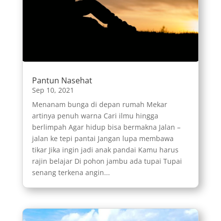
Pantun Nasehat
Sep 10, 2021
Menanam bunga di depan rumah Mekar
artinya penuh warna Cari ilmu hingga
berlimpah Agar hidup bisa bermakna Jalan –
jalan ke tepi pantai Jangan lupa membawa
tikar Jika ingin jadi anak pandai Kamu harus
rajin belajar Di pohon jambu ada tupai Tupai
senang terkena angin...