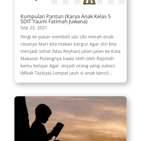
Kumpulan Pantun (Karya Anak Kelas 5
SDIT Yaumi Fatimah Juwana)
Sep 23, 2021
Pergi ke pasar membeli ubi Ubi merah enak
rasanya Mari kita makan bergizi Agar diri kita
menjadi sehat (Mas Reyhan) Jalan-jalan ke Kota
Makasar Pulangnya bawa oleh-oleh Rajinlah
kamu belajar Agar ,enjadi orang yang sukses
(Mbak Tazkiya) Lompat jauh si anak kancil...