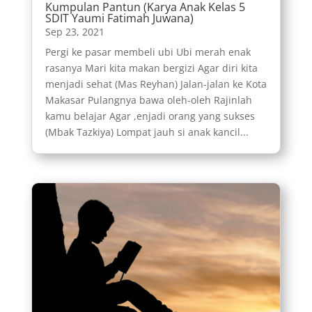
Kumpulan Pantun (Karya Anak Kelas 5
SDIT Yaumi Fatimah Juwana)
Sep 23, 2021
Pergi ke pasar membeli ubi Ubi merah enak
rasanya Mari kita makan bergizi Agar diri kita
menjadi sehat (Mas Reyhan) Jalan-jalan ke Kota
Makasar Pulangnya bawa oleh-oleh Rajinlah
kamu belajar Agar ,enjadi orang yang sukses
(Mbak Tazkiya) Lompat jauh si anak kancil...