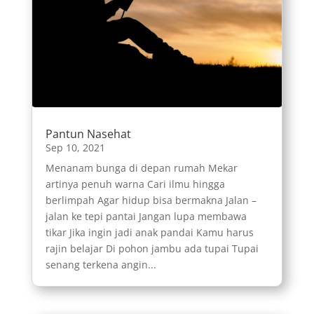
Pantun Nasehat
Sep 10, 2021
Menanam bunga di depan rumah Mekar
artinya penuh warna Cari ilmu hingga
berlimpah Agar hidup bisa bermakna Jalan –
jalan ke tepi pantai Jangan lupa membawa
tikar Jika ingin jadi anak pandai Kamu harus
rajin belajar Di pohon jambu ada tupai Tupai
senang terkena angin...