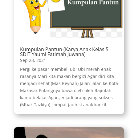
Kumpulan Pantun (Karya Anak Kelas 5
SDIT Yaumi Fatimah Juwana)
Sep 23, 2021
Pergi ke pasar membeli ubi Ubi merah enak
rasanya Mari kita makan bergizi Agar diri kita
menjadi sehat (Mas Reyhan) Jalan-jalan ke Kota
Makasar Pulangnya bawa oleh-oleh Rajinlah
kamu belajar Agar ,enjadi orang yang sukses
(Mbak Tazkiya) Lompat jauh si anak kancil...