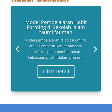
Model Pembelajaran Habit
Forming di Sekolah Islam
Yaumi fatimah
Model pembelajaran "Habit Forming"
atau "Pembentukan Kebiasaan"
berfokus pada pembentukan
kebiasaan positif dalam proses...
Lihat Detail