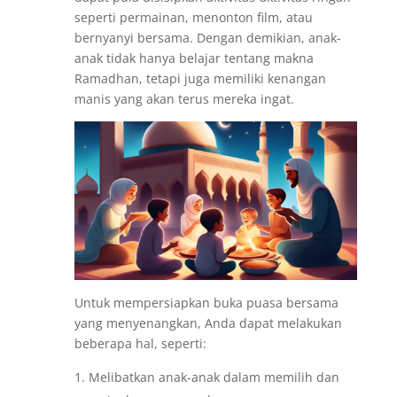
seperti permainan, menonton film, atau
bernyanyi bersama. Dengan demikian, anak-
anak tidak hanya belajar tentang makna
Ramadhan, tetapi juga memiliki kenangan
manis yang akan terus mereka ingat.
Untuk mempersiapkan buka puasa bersama
yang menyenangkan, Anda dapat melakukan
beberapa hal, seperti:
Melibatkan anak-anak dalam memilih dan