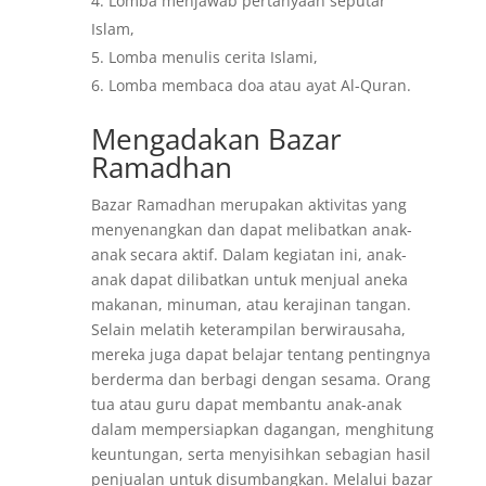
Lomba menjawab pertanyaan seputar
Islam,
Lomba menulis cerita Islami,
Lomba membaca doa atau ayat Al-Quran.
Mengadakan Bazar
Ramadhan
Bazar Ramadhan merupakan aktivitas yang
menyenangkan dan dapat melibatkan anak-
anak secara aktif. Dalam kegiatan ini, anak-
anak dapat dilibatkan untuk menjual aneka
makanan, minuman, atau kerajinan tangan.
Selain melatih keterampilan berwirausaha,
mereka juga dapat belajar tentang pentingnya
berderma dan berbagi dengan sesama. Orang
tua atau guru dapat membantu anak-anak
dalam mempersiapkan dagangan, menghitung
keuntungan, serta menyisihkan sebagian hasil
penjualan untuk disumbangkan. Melalui bazar