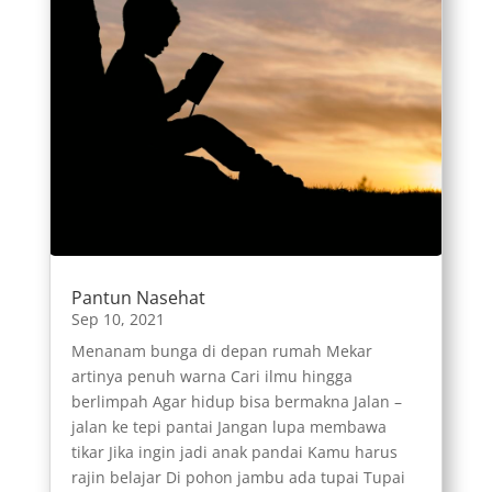
Pantun Nasehat
Sep 10, 2021
Menanam bunga di depan rumah Mekar
artinya penuh warna Cari ilmu hingga
berlimpah Agar hidup bisa bermakna Jalan –
jalan ke tepi pantai Jangan lupa membawa
tikar Jika ingin jadi anak pandai Kamu harus
rajin belajar Di pohon jambu ada tupai Tupai