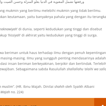
ورفعتها تشمل المعنوية في الدنيا بعلو المنزلة وحسن الصيت وال
rang mukmin yang berilmu melebihi mukmin yang tidak berilmu.
kan keutamaan, yaitu banyaknya pahala yang dengan itu terangka
maknawiyah
’ di dunia, seperti kedudukan yang tinggi dan disebut
kup ‘
hissiyah
’ di akhirat yaitu kedudukan yang tinggi di surga.
-jiwa beriman untuk haus terhadap ilmu dengan penuh kepentinga
masing-masing. Ilmu yang sungguh penting mendasarinya adala
asi insan beriman berkeyakinan, berpikir dan bertindak. Terlebi
ewajiban. Sebagaimana sabda Rasulullah
shallallahu ‘alaihi wa sal
p muslim”.
(HR. Ibnu Majah. Dinilai
shahih
oleh Syaikh Albani
u Majah
no. 224)