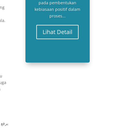
pada pembentukan
ang
kebiasaan positif dalam
,
proses...
la.
Lihat Detail
tu
juga
a
يرفع 