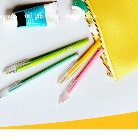
aygroup
TK
SD
SMP
Pendaftaran