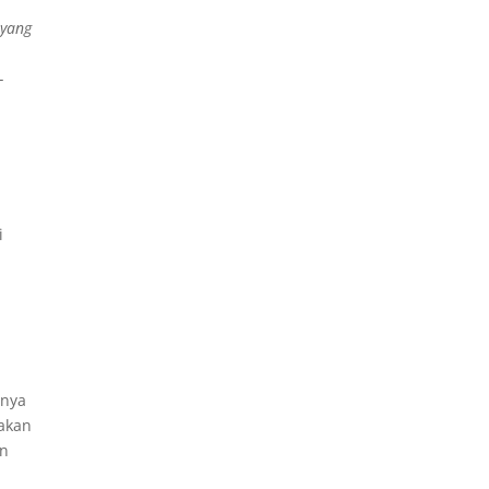
 yang
-
i
i
inya
 akan
an