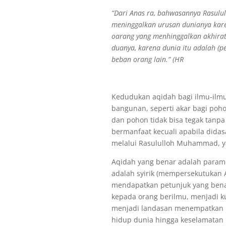
“Dari Anas ra, bahwasannya Rasulul
meninggalkan urusan dunianya kare
oarang yang menhinggalkan akhirat
duanya, karena dunia itu adalah (
beban orang lain.” (HR
Kedudukan aqidah bagi ilmu-ilm
bangunan, seperti akar bagi poh
dan pohon tidak bisa tegak tanp
bermanfaat kecuali apabila dida
melalui Rasululloh Muhammad, ya
Aqidah yang benar adalah paramet
adalah syirik (mempersekutukan A
mendapatkan petunjuk yang benar
kepada orang berilmu, menjadi k
menjadi landasan menempatkan k
hidup dunia hingga keselamatan h