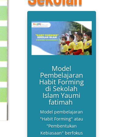
Model
Pembelajaran
Habit Forming
di Sekolah
Islam Yaumi
fatimah
Model pembelajaran
"Habit Forming" atau
"Pembentukan
Kebiasaan" berfokus