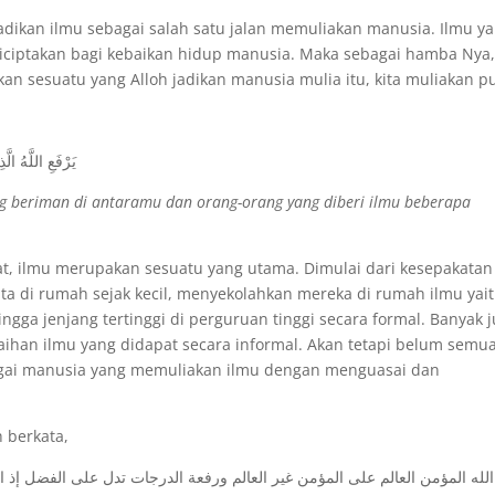
adikan ilmu sebagai salah satu jalan memuliakan manusia. Ilmu y
 diciptakan bagi kebaikan hidup manusia. Maka sebagai hamba Nya
n sesuatu yang Alloh jadikan manusia mulia itu, kita muliakan pu
يَرْفَعِ اللَّهُ الّ
g beriman di antaramu dan orang-orang yang diberi ilmu beberapa
at, ilmu merupakan sesuatu yang utama. Dimulai dari kesepakatan
nta di rumah sejak kecil, menyekolahkan mereka di rumah ilmu yai
ngga jenjang tertinggi di perguruan tinggi secara formal. Banyak 
ihan ilmu yang didapat secara informal. Akan tetapi belum semu
agai manusia yang memuliakan ilmu dengan menguasai dan
h berkata,
الله المؤمن العالم على المؤمن غير العالم ورفعة الدرجات تدل على الفضل إذ الم