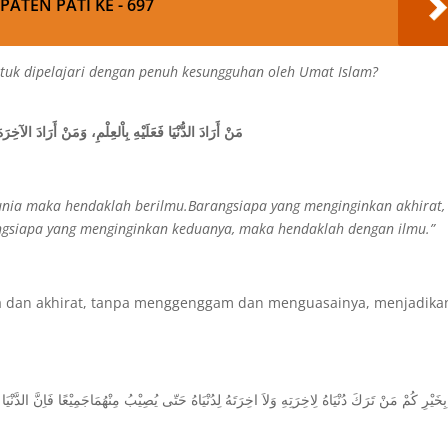
PATEN PATI KE - 697
tuk dipelajari dengan penuh kesungguhan oleh Umat Islam?
مَنْ أَرَادَ الدُّنْيَا
فَعَلَيْهِ بِاْلعِلْمِ، وَمَنْ أَرَادَ الآخِرَهَ
nia maka hendaklah berilmu.Barangsiapa yang menginginkan akhirat,
gsiapa yang menginginkan keduanya, maka hendaklah dengan ilmu.”
a dan akhirat, tanpa menggenggam dan menguasainya, menjadika
خَيْرِ كُمْ مَنْ تَرَكَ دُنْيَاهُ لِاخِرَتِهِ وَلاَ اخِرَتَهُ لِدُنْيَاهُ حَتّى يُصِيْبُ مِنْهُمَاجَمِيْعًا فَاِنَّ الدَّنْيَا