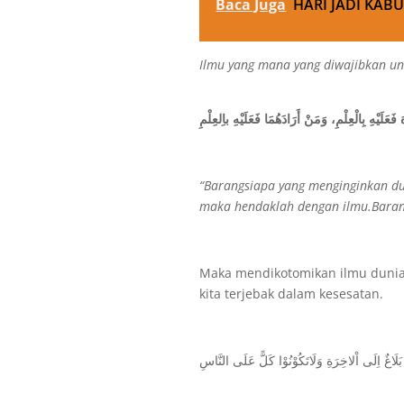
Baca Juga
HARI JADI KABU
Ilmu yang mana yang diwajibkan un
 فَعَلَيْهِ بِالْعِلْمِ، وَمَنْ أَرَادَهُمَا فَعَلَيْهِ باِلعِلْمِ
“Barangsiapa yang menginginkan du
maka hendaklah dengan ilmu.Baran
Maka mendikotomikan ilmu duni
kita terjebak dalam kesesatan.
 بَلَاغٌ اِلَى اْلاخِرَةِ وَلَاتَكُوْنُوْا كَلًّ عَلَى النَّاسِ