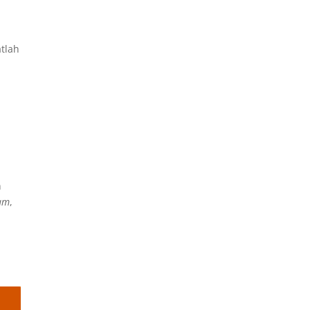
tlah
n
h
h
lam
,