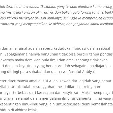
lah Saw. telah bersabda, “Bukanlah yang terbaik diantara kamu orang
na (mengejar) urusan akhiratnya, dan bukan pula (orang yang terbaik)
nya karena mengejar urusan dunianya, sehingga ia memperoleh kedua
perantara) yang menyampaikan ke akhirat, dan janganlah kamu menjad
u dan amal-amal adalah seperti kedudukan fondasi dalam sebuah
on. Sebagaimana halnya bangunan tidak bisa berdiri tanpa pondas
a akarnya maka demikian pula ilmu dan amal seorang tidak akan
sari dengan keyakinan yang benar. Aqidah sebagaimana diajarkan
ng diiringi para sahabat dan ulama wa Rasatul Anbiya’.
er diterimanya amal di sisi Allah. Lawan dari aqidah yang benar
llah). Untuk itulah kesungguhan mesti dilandasi keinginan
, agar terbebas dari kesesatan dan kesyirikan. Maka mempelajar
unci agar selamat dalam mendalami ilmu fundamental. Ilmu yang
epentingan ilmu-ilmu yang lain untuk dikuasai demi kemaslahat
idup di akhirat kelak.