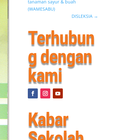
tanaman sayur & buah
(WAMESABU)
DISLEKSIA
→
Terhubun
g dengan
kami
Kabar
Sekolah