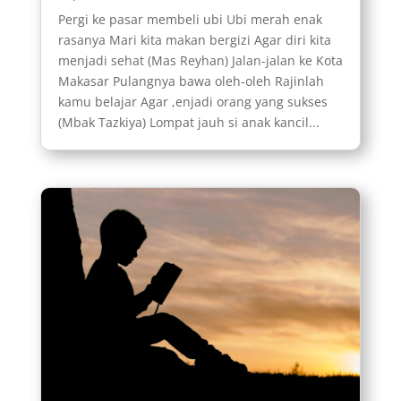
Pergi ke pasar membeli ubi Ubi merah enak
rasanya Mari kita makan bergizi Agar diri kita
menjadi sehat (Mas Reyhan) Jalan-jalan ke Kota
Makasar Pulangnya bawa oleh-oleh Rajinlah
kamu belajar Agar ,enjadi orang yang sukses
(Mbak Tazkiya) Lompat jauh si anak kancil...