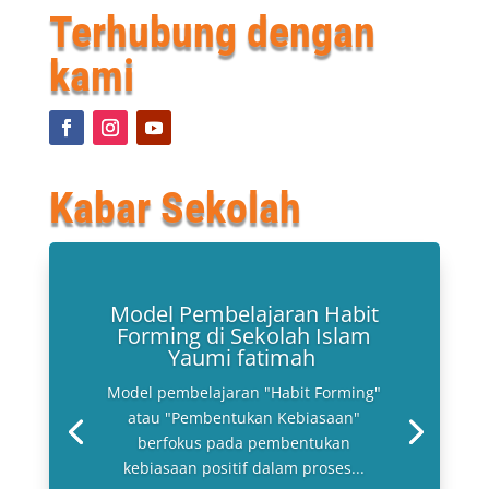
Terhubung dengan
kami
Kabar Sekolah
Model Pembelajaran Habit
Forming di Sekolah Islam
Yaumi fatimah
Model pembelajaran "Habit Forming"
atau "Pembentukan Kebiasaan"
berfokus pada pembentukan
kebiasaan positif dalam proses...