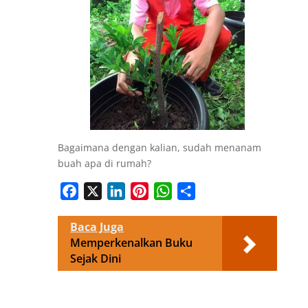
Bagaimana dengan kalian, sudah menanam
buah apa di rumah?
Facebook
X
LinkedIn
Pinterest
WhatsApp
Share
Baca Juga
Memperkenalkan Buku
Sejak Dini