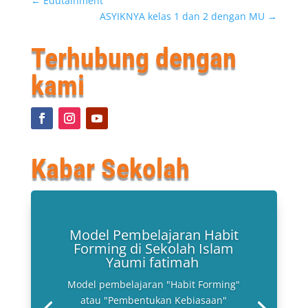
←
Edutainment
ASYIKNYA kelas 1 dan 2 dengan MU
→
Terhubung dengan
kami
Kabar Sekolah
Model Pembelajaran Habit
Forming di Sekolah Islam
Yaumi fatimah
Model pembelajaran "Habit Forming"
atau "Pembentukan Kebiasaan"