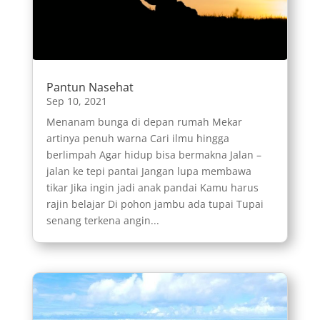
Pantun Nasehat
Sep 10, 2021
Menanam bunga di depan rumah Mekar
artinya penuh warna Cari ilmu hingga
berlimpah Agar hidup bisa bermakna Jalan –
jalan ke tepi pantai Jangan lupa membawa
tikar Jika ingin jadi anak pandai Kamu harus
rajin belajar Di pohon jambu ada tupai Tupai
senang terkena angin...