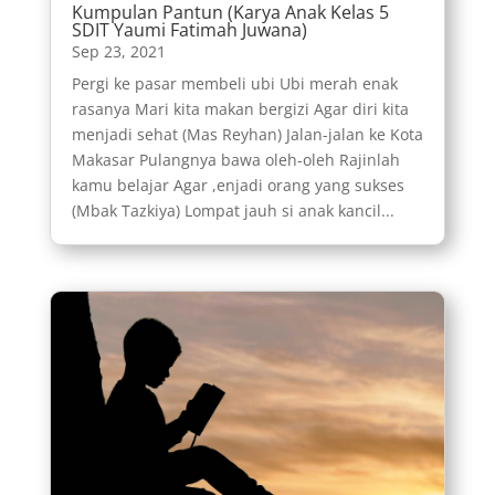
Kumpulan Pantun (Karya Anak Kelas 5
SDIT Yaumi Fatimah Juwana)
Sep 23, 2021
Pergi ke pasar membeli ubi Ubi merah enak
rasanya Mari kita makan bergizi Agar diri kita
menjadi sehat (Mas Reyhan) Jalan-jalan ke Kota
Makasar Pulangnya bawa oleh-oleh Rajinlah
kamu belajar Agar ,enjadi orang yang sukses
(Mbak Tazkiya) Lompat jauh si anak kancil...