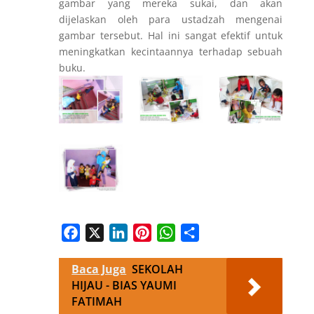
gambar yang mereka sukai, dan akan
dijelaskan oleh para ustadzah mengenai
gambar tersebut. Hal ini sangat efektif untuk
meningkatkan kecintaannya terhadap sebuah
buku.
Facebook
X
LinkedIn
Pinterest
WhatsApp
Share
Baca Juga
SEKOLAH
HIJAU - BIAS YAUMI
FATIMAH