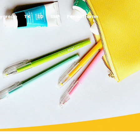
aygroup
TK
SD
SMP
Pendaftaran