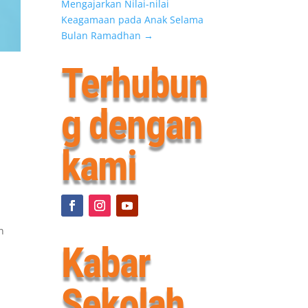
Mengajarkan Nilai-nilai
Keagamaan pada Anak Selama
Bulan Ramadhan
→
Terhubun
g dengan
kami
n
Kabar
Sekolah