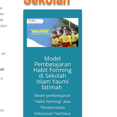
a.
dan
at
dari
 air
Model
Pembelajaran
Habit Forming
at:
di Sekolah
ti
Islam Yaumi
fatimah
Model pembelajaran
"Habit Forming" atau
"Pembentukan
si.
Kebiasaan" berfokus