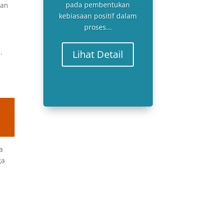
pada pembentukan
kan
kebiasaan positif dalam
proses...
.
Lihat Detail
a
ga