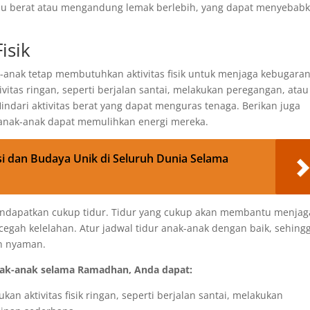
lu berat atau mengandung lemak berlebih, yang dapat menyebab
isik
anak tetap membutuhkan aktivitas fisik untuk menjaga kebugaran
vitas ringan, seperti berjalan santai, melakukan peregangan, atau
ndari aktivitas berat yang dapat menguras tenaga. Berikan juga
r anak-anak dapat memulihkan energi mereka.
i dan Budaya Unik di Seluruh Dunia Selama
mendapatkan cukup tidur. Tidur yang cukup akan membantu menjag
egah kelelahan. Atur jadwal tidur anak-anak dengan baik, sehing
an nyaman.
anak-anak selama Ramadhan, Anda dapat:
n aktivitas fisik ringan, seperti berjalan santai, melakukan