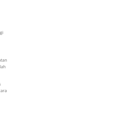
gi
atan
lah
s
cara