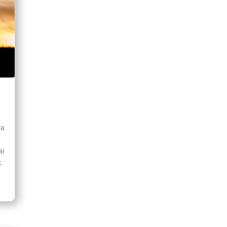
ya
ai
k