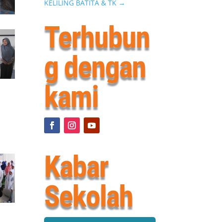
KELILING BATITA & TK
→
Terhubun
g dengan
kami
Kabar
Sekolah