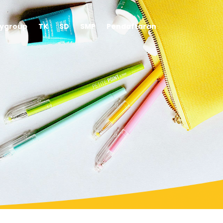
aygroup
TK
SD
SMP
Pendaftaran