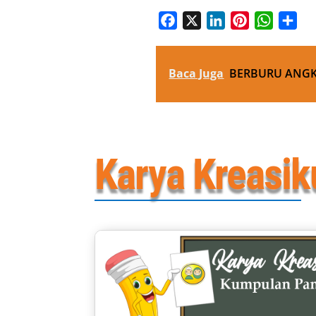
Facebook
X
LinkedIn
Pinterest
WhatsA
Sha
Baca Juga
BERBURU ANGKA
Karya Kreasik