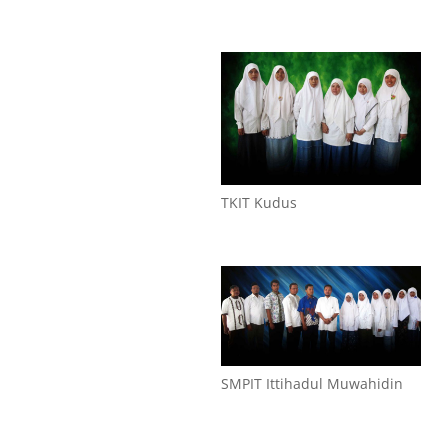
TKIT Kudus
SMPIT Ittihadul Muwahidin