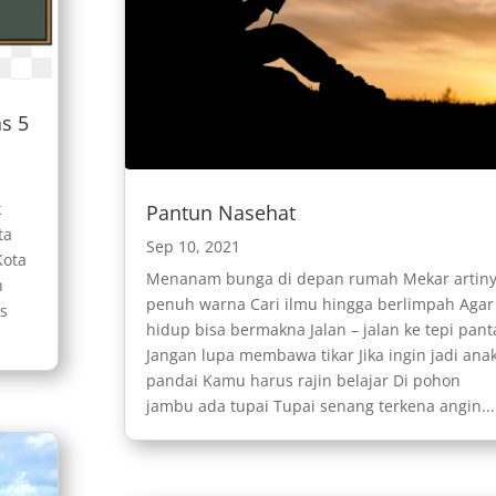
s 5
k
Pantun Nasehat
ta
Sep 10, 2021
Kota
Menanam bunga di depan rumah Mekar artin
h
penuh warna Cari ilmu hingga berlimpah Agar
es
hidup bisa bermakna Jalan – jalan ke tepi pant
Jangan lupa membawa tikar Jika ingin jadi ana
pandai Kamu harus rajin belajar Di pohon
jambu ada tupai Tupai senang terkena angin...