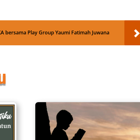
pp
re
 bersama Play Group Yaumi Fatimah Juwana
u