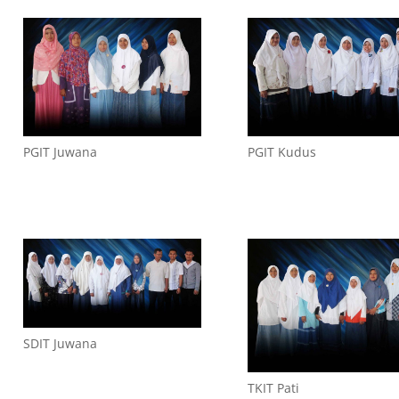
PGIT Juwana
PGIT Kudus
SDIT Juwana
TKIT Pati