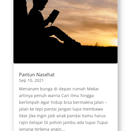
Pantun Nasehat
Sep 10, 2021
Menanam bunga di depan rumah Mekar
artinya penuh warna Cari ilmu hingga
berlimpah Agar hidup bisa bermakna Jalan –
jalan ke tepi pantai Jangan lupa membawa
tikar Jika ingin jadi anak pandai Kamu harus
rajin belajar Di pohon jambu ada tupai Tupai
senang terkena angin...