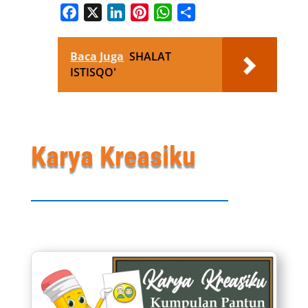
Facebook
X
LinkedIn
Pinterest
WhatsApp
Share
Baca Juga
SHALAT
ISTISQO'
Karya Kreasiku