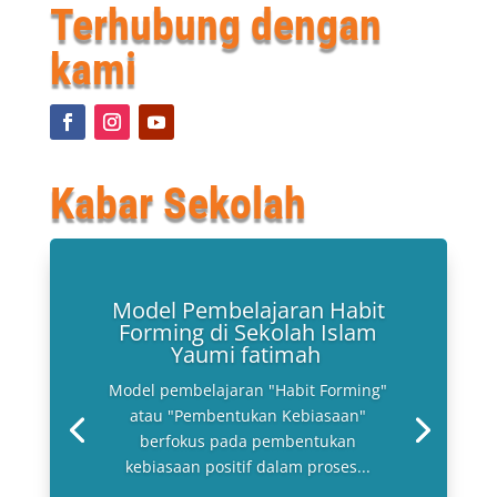
Terhubung dengan
kami
Kabar Sekolah
Model Pembelajaran Habit
Forming di Sekolah Islam
Yaumi fatimah
Model pembelajaran "Habit Forming"
atau "Pembentukan Kebiasaan"
berfokus pada pembentukan
kebiasaan positif dalam proses...