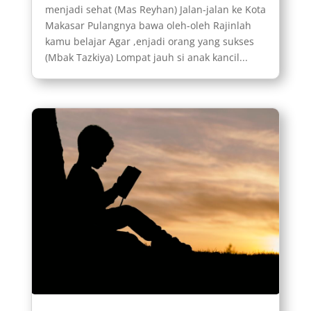
menjadi sehat (Mas Reyhan) Jalan-jalan ke Kota
Makasar Pulangnya bawa oleh-oleh Rajinlah
kamu belajar Agar ,enjadi orang yang sukses
(Mbak Tazkiya) Lompat jauh si anak kancil...