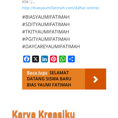
Klik 👇…
http://biasyaumifatimah.com/daftar-online/
#BIASYAUMIFATIMAH
#SDITYAUMIFATIMAH
#TKITYAUMIFATIMAH
#PGITYAUMIFATIMAH
#DAYCAREYAUMIFATIMAH
Facebook
X
LinkedIn
Pinterest
WhatsApp
Share
Baca Juga
SELAMAT
DATANG SISWA BARU
BIAS YAUMI FATIMAH
Karya Kreasiku