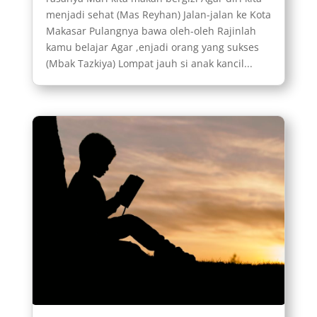
menjadi sehat (Mas Reyhan) Jalan-jalan ke Kota
Makasar Pulangnya bawa oleh-oleh Rajinlah
kamu belajar Agar ,enjadi orang yang sukses
(Mbak Tazkiya) Lompat jauh si anak kancil...