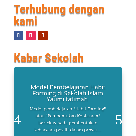
Terhubung dengan
kami
Kabar Sekolah
Model Pembelajaran Habit
Forming di Sekolah Islam
Yaumi fatimah
Model pembelajaran "Habit Forming"
atau "Pembentukan Kebiasaan"
berfokus pada pembentukan
kebiasaan positif dalam proses...