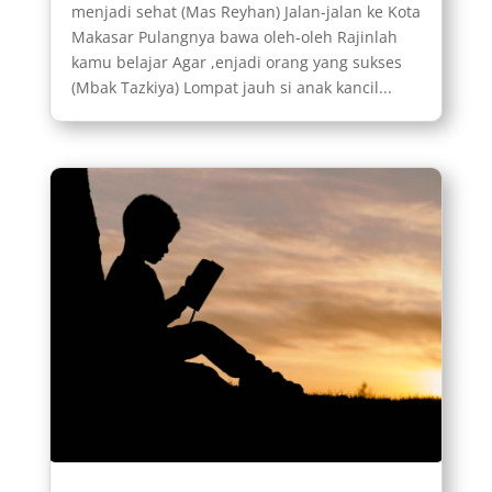
menjadi sehat (Mas Reyhan) Jalan-jalan ke Kota
Makasar Pulangnya bawa oleh-oleh Rajinlah
kamu belajar Agar ,enjadi orang yang sukses
(Mbak Tazkiya) Lompat jauh si anak kancil...