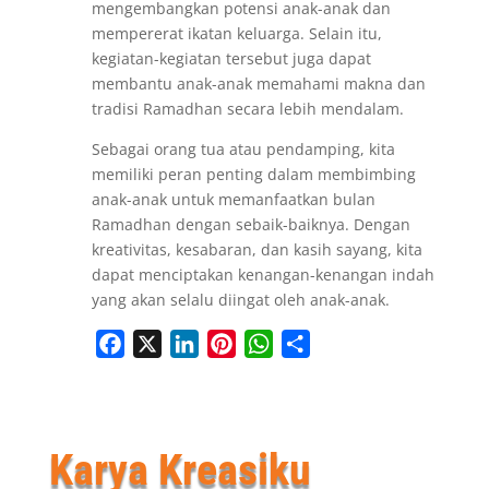
mengembangkan potensi anak-anak dan
mempererat ikatan keluarga. Selain itu,
kegiatan-kegiatan tersebut juga dapat
membantu anak-anak memahami makna dan
tradisi Ramadhan secara lebih mendalam.
Sebagai orang tua atau pendamping, kita
memiliki peran penting dalam membimbing
anak-anak untuk memanfaatkan bulan
Ramadhan dengan sebaik-baiknya. Dengan
kreativitas, kesabaran, dan kasih sayang, kita
dapat menciptakan kenangan-kenangan indah
yang akan selalu diingat oleh anak-anak.
Facebook
X
LinkedIn
Pinterest
WhatsApp
Share
Karya Kreasiku