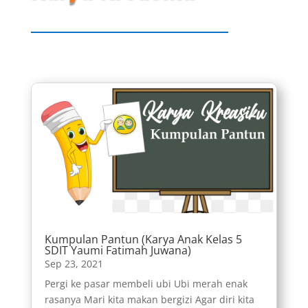
Kumpulan Pantun (Karya Anak Kelas 5
SDIT Yaumi Fatimah Juwana)
Sep 23, 2021
Pergi ke pasar membeli ubi Ubi merah enak
rasanya Mari kita makan bergizi Agar diri kita