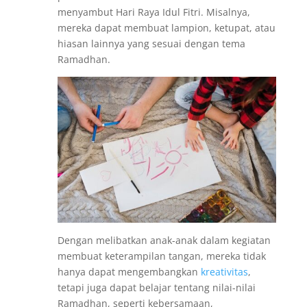
menyambut Hari Raya Idul Fitri. Misalnya,
mereka dapat membuat lampion, ketupat, atau
hiasan lainnya yang sesuai dengan tema
Ramadhan.
Dengan melibatkan anak-anak dalam kegiatan
membuat keterampilan tangan, mereka tidak
hanya dapat mengembangkan
kreativitas
,
tetapi juga dapat belajar tentang nilai-nilai
Ramadhan, seperti kebersamaan,