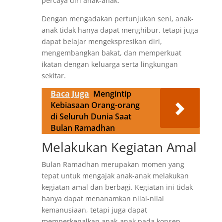
percaya diri anak-anak.
Dengan mengadakan pertunjukan seni, anak-
anak tidak hanya dapat menghibur, tetapi juga
dapat belajar mengekspresikan diri,
mengembangkan bakat, dan memperkuat
ikatan dengan keluarga serta lingkungan
sekitar.
Baca Juga
Mengintip
Kebiasaan Orang-orang
di Seluruh Dunia Saat
Bulan Ramadhan
Melakukan Kegiatan Amal
Bulan Ramadhan merupakan momen yang
tepat untuk mengajak anak-anak melakukan
kegiatan amal dan berbagi. Kegiatan ini tidak
hanya dapat menanamkan nilai-nilai
kemanusiaan, tetapi juga dapat
memperkenalkan anak-anak pada konsep