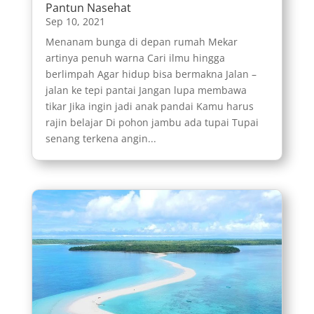
Pantun Nasehat
Sep 10, 2021
Menanam bunga di depan rumah Mekar
artinya penuh warna Cari ilmu hingga
berlimpah Agar hidup bisa bermakna Jalan –
jalan ke tepi pantai Jangan lupa membawa
tikar Jika ingin jadi anak pandai Kamu harus
rajin belajar Di pohon jambu ada tupai Tupai
senang terkena angin...