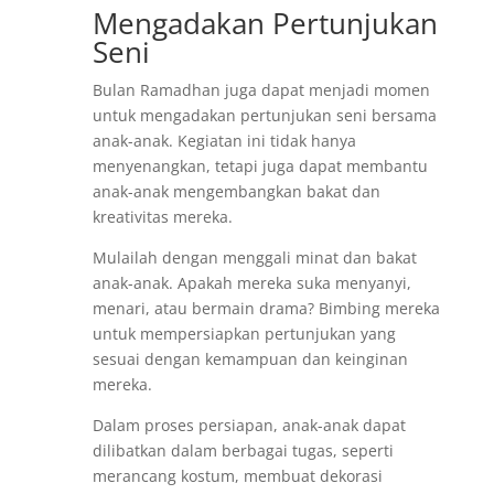
Mengadakan Pertunjukan
Seni
Bulan Ramadhan juga dapat menjadi momen
untuk mengadakan pertunjukan seni bersama
anak-anak. Kegiatan ini tidak hanya
menyenangkan, tetapi juga dapat membantu
anak-anak mengembangkan bakat dan
kreativitas mereka.
Mulailah dengan menggali minat dan bakat
anak-anak. Apakah mereka suka menyanyi,
menari, atau bermain drama? Bimbing mereka
untuk mempersiapkan pertunjukan yang
sesuai dengan kemampuan dan keinginan
mereka.
Dalam proses persiapan, anak-anak dapat
dilibatkan dalam berbagai tugas, seperti
merancang kostum, membuat dekorasi