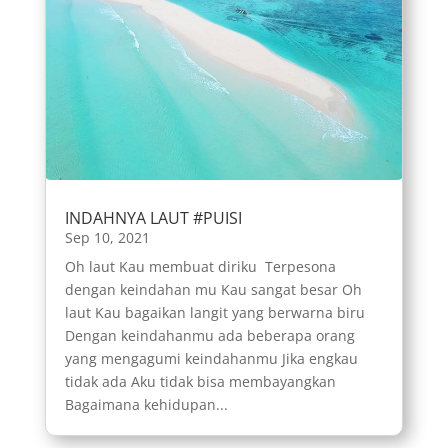
INDAHNYA LAUT #PUISI
Sep 10, 2021
Oh laut Kau membuat diriku Terpesona
dengan keindahan mu Kau sangat besar Oh
laut Kau bagaikan langit yang berwarna biru
Dengan keindahanmu ada beberapa orang
yang mengagumi keindahanmu Jika engkau
tidak ada Aku tidak bisa membayangkan
Bagaimana kehidupan...