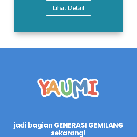
Lihat Detail
jadi bagian GENERASI GEMILANG
sekarang!