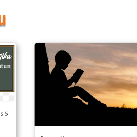
u
s 5