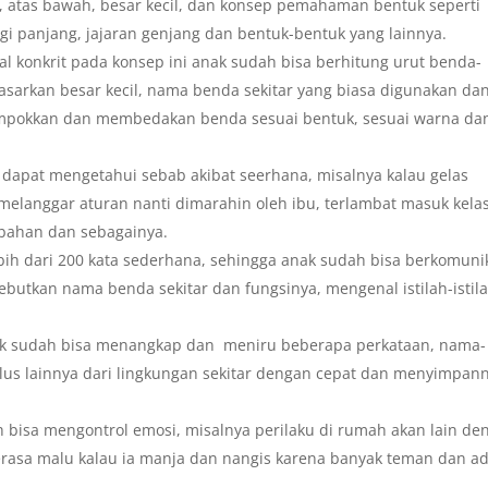
 atas bawah, besar kecil, dan konsep pemahaman bentuk seperti
segi panjang, jajaran genjang dan bentuk-bentuk yang lainnya.
konkrit pada konsep ini anak sudah bisa berhitung urut benda-
asarkan besar kecil, nama benda sekitar yang biasa digunakan da
pokkan dan membedakan benda sesuai bentuk, sesuai warna da
dapat mengetahui sebab akibat seerhana, misalnya kalau gelas
melanggar aturan nanti dimarahin oleh ibu, terlambat masuk kela
mbahan dan sebagainya.
ih dari 200 kata sederhana, sehingga anak sudah bisa berkomuni
butkan nama benda sekitar dan fungsinya, mengenal istilah-istil
ak sudah bisa menangkap dan meniru beberapa perkataan, nama-
us lainnya dari lingkungan sekitar dengan cepat dan menyimpan
bisa mengontrol emosi, misalnya perilaku di rumah akan lain de
merasa malu kalau ia manja dan nangis karena banyak teman dan a