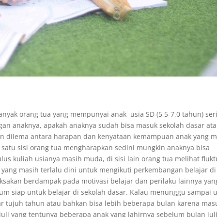
k orang tua yang mempunyai anak usia SD (5,5-7,0 tahun) ser
an anaknya, apakah anaknya sudah bisa masuk sekolah dasar at
an dilema antara harapan dan kenyataan kemampuan anak yang m
 satu sisi orang tua mengharapkan sedini mungkin anaknya bisa
lus kuliah usianya masih muda, di sisi lain orang tua melihat flukt
ng masih terlalu dini untuk mengikuti perkembangan belajar di
aksakan berdampak pada motivasi belajar dan perilaku lainnya yan
lum siap untuk belajar di sekolah dasar. Kalau menunggu sampai u
r tujuh tahun atau bahkan bisa lebih beberapa bulan karena mas
juli yang tentunya beberapa anak yang lahirnya sebelum bulan jul