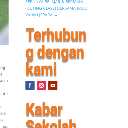
SERUNYA BELAJAR & BERMAIN
(OUTING CLASS) BERSAMA PAUD
YAUMI JEPARA
→
Terhubun
g dengan
kami
ing
au
asih
uatif
Kabar
g
sia
Sekolah
uk
i pas