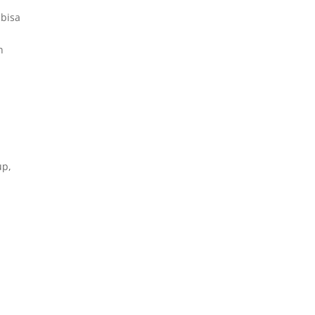
bisa
n
up,