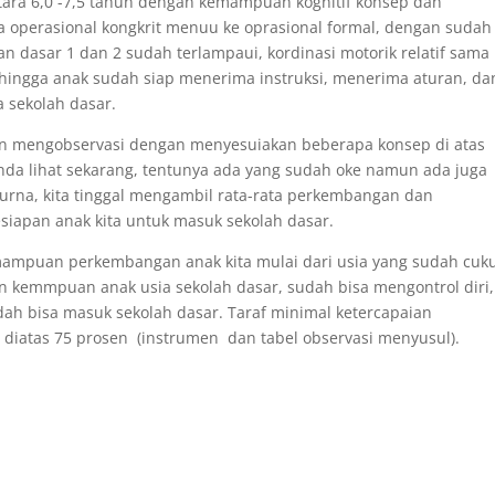
ntara 6,0 -7,5 tahun dengan kemampuan kognitif konsep dan
perasional kongkrit menuu ke oprasional formal, dengan sudah 
 dasar 1 dan 2 sudah terlampaui, kordinasi motorik relatif sama
hingga anak sudah siap menerima instruksi, menerima aturan, da
 sekolah dasar.
dan mengobservasi dengan menyesuiakan beberapa konsep di atas
a lihat sekarang, tentunya ada yang sudah oke namun ada juga
na, kita tinggal mengambil rata-rata perkembangan dan
iapan anak kita untuk masuk sekolah dasar.
kemampuan perkembangan anak kita mulai dari usia yang sudah cuk
an kemmpuan anak usia sekolah dasar, sudah bisa mengontrol diri,
dah bisa masuk sekolah dasar. Taraf minimal ketercapaian
iatas 75 prosen (instrumen dan tabel observasi menyusul).
pp
re