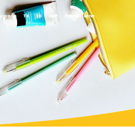
aygroup
TK
SD
SMP
Pendaftaran