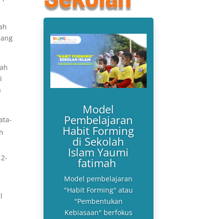
ah
rang
lah
i
a
Model
Pembelajaran
ata-
Habit Forming
ah
di Sekolah
Islam Yaumi
,2-
fatimah
Model pembelajaran
"Habit Forming" atau
l
"Pembentukan
Kebiasaan" berfokus