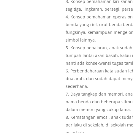
Konsep pemahaman kiri-kanan,
segitiga, lingkaran, persegi, per
Konsep pemahaman operasional 
benda yang riel, urut benda berd
fungsinya, kemampuan mengelom
simbol lainnya.
Konsep penalaran, anak sudah 
tumpah lantai akan basah, kalau 
nanti ada konsekwensi tugas ta
Perbendaharaan kata sudah leb
dua arah, dan sudah dapat menye
sederhana.
Daya tangkap dan memori, an
nama benda dan beberapa stimul
dalam memori yang cukup lama.
Kematangan emosi, anak sudah 
perilaku di sekolah, di sekolah 
ustadzah.