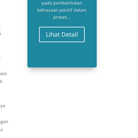
pada pembentukan
kebiasaan positif dalam
proses...
n
Lihat Detail
n
s
kasi
ah
nya
ngan
da