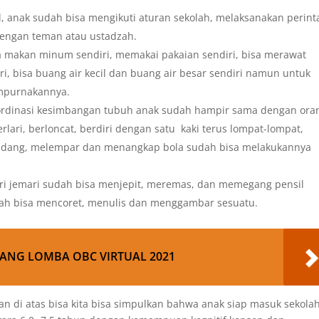
, anak sudah bisa mengikuti aturan sekolah, melaksanakan perint
dengan teman atau ustadzah.
a makan minum sendiri, memakai pakaian sendiri, bisa merawat
ri, bisa buang air kecil dan buang air besar sendiri namun untuk
empurnakannya.
ordinasi kesimbangan tubuh anak sudah hampir sama dengan ora
rlari, berloncat, berdiri dengan satu kaki terus lompat-lompat,
nendang, melempar dan menangkap bola sudah bisa melakukannya
ri jemari sudah bisa menjepit, meremas, dan memegang pensil
ah bisa mencoret, menulis dan menggambar sesuatu.
ANG LOMBA OBC VIRTUAL 2021
di atas bisa kita bisa simpulkan bahwa anak siap masuk sekola