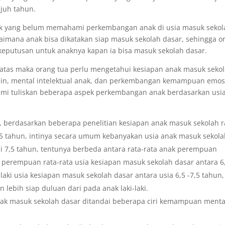
ujuh tahun.
ang belum memahami perkembangan anak di usia masuk sekol
mana anak bisa dikatakan siap masuk sekolah dasar, sehingga o
keputusan untuk anaknya kapan ia bisa masuk sekolah dasar.
 maka orang tua perlu mengetahui kesiapan anak masuk seko
lamin, mental intelektual anak, dan perkembangan kemampuan emos
kami tuliskan beberapa aspek perkembangan anak berdasarkan usi
, berdasarkan beberapa penelitian kesiapan anak masuk sekolah r
7,5 tahun, intinya secara umum kebanyakan usia anak masuk sekol
ai 7,5 tahun, tentunya berbeda antara rata-rata anak perempuan
k perempuan rata-rata usia kesiapan masuk sekolah dasar antara 6
laki usia kesiapan masuk sekolah dasar antara usia 6,5 -7,5 tahun,
ebih siap duluan dari pada anak laki-laki.
anak masuk sekolah dasar ditandai beberapa ciri kemampuan menta