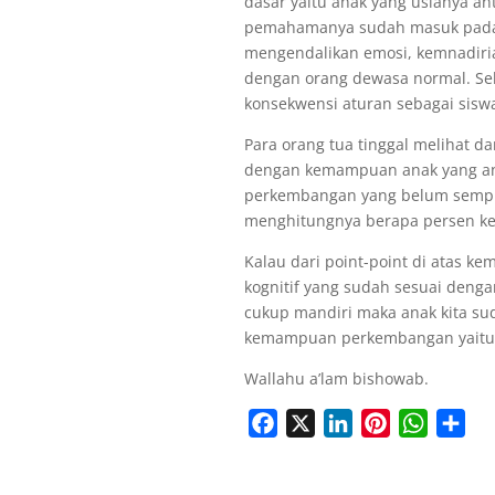
dasar yaitu anak yang usianya a
pemahamanya sudah masuk pada o
mengendalikan emosi, kemnadirian
dengan orang dewasa normal. Se
konsekwensi aturan sebagai siswa
Para orang tua tinggal melihat 
dengan kemampuan anak yang and
perkembangan yang belum sempur
menghitungnya berapa persen kes
Kalau dari point-point di atas 
kognitif yang sudah sesuai deng
cukup mandiri maka anak kita su
kemampuan perkembangan yaitu d
Wallahu a’lam bishowab.
Facebook
X
LinkedIn
Pinterest
WhatsA
Sha