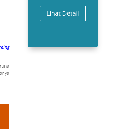
Lihat Detail
rning
guna
snya