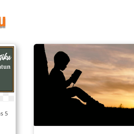
u
s 5