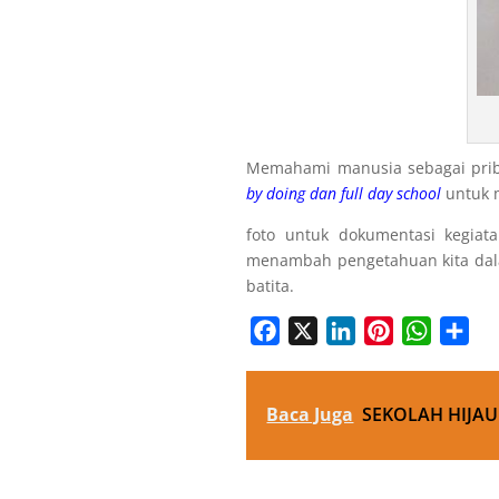
Memahami manusia sebagai prib
by doing dan full day school
untuk 
foto untuk dokumentasi kegia
menambah pengetahuan kita da
batita.
Facebook
X
LinkedIn
Pinterest
WhatsA
Sha
Baca Juga
SEKOLAH HIJAU