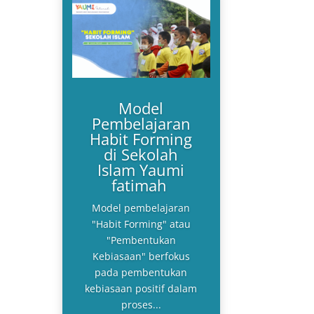
Model
Pembelajaran
Habit Forming
di Sekolah
Islam Yaumi
fatimah
Model pembelajaran
"Habit Forming" atau
"Pembentukan
Kebiasaan" berfokus
pada pembentukan
kebiasaan positif dalam
proses...