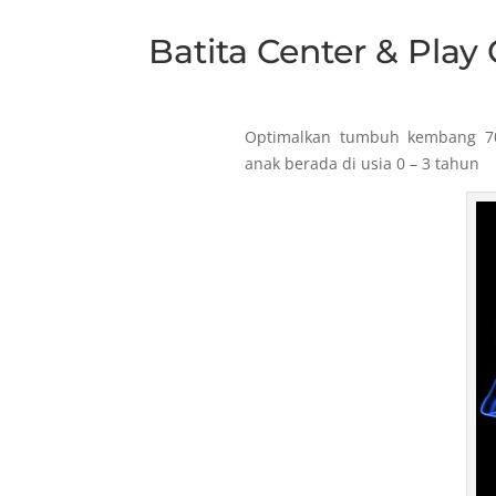
Batita Center & Play
Optimalkan tumbuh kembang 
anak berada di usia 0 – 3 tahun