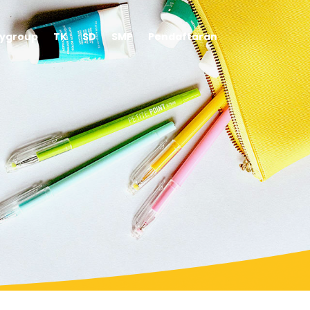
aygroup
TK
SD
SMP
Pendaftaran