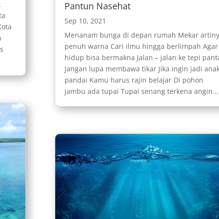
k
Pantun Nasehat
ta
Sep 10, 2021
Kota
Menanam bunga di depan rumah Mekar artin
h
penuh warna Cari ilmu hingga berlimpah Agar
es
hidup bisa bermakna Jalan – jalan ke tepi pant
Jangan lupa membawa tikar Jika ingin jadi ana
pandai Kamu harus rajin belajar Di pohon
jambu ada tupai Tupai senang terkena angin...