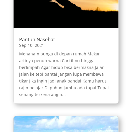
Pantun Nasehat
Sep 10, 2021
Menanam bunga di depan rumah Mekar
artinya penuh warna Cari ilmu hingga
berlimpah Agar hidup bisa bermakna Jalan –
jalan ke tepi pantai Jangan lupa membawa
tikar Jika ingin jadi anak pandai Kamu harus
rajin belajar Di pohon jambu ada tupai Tupai
senang terkena angin...