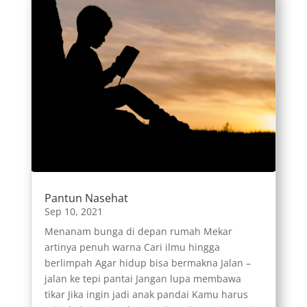
Pantun Nasehat
Sep 10, 2021
Menanam bunga di depan rumah Mekar
artinya penuh warna Cari ilmu hingga
berlimpah Agar hidup bisa bermakna Jalan –
jalan ke tepi pantai Jangan lupa membawa
tikar Jika ingin jadi anak pandai Kamu harus