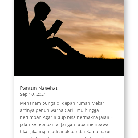
Pantun Nasehat
Sep 10, 2021
Menanam bunga di depan rumah Mekar
artinya penuh warna Cari ilmu hingga
berlimpah Agar hidup bisa bermakna Jalan –
jalan ke tepi pantai Jangan lupa membawa
tikar Jika ingin jadi anak pandai Kamu harus