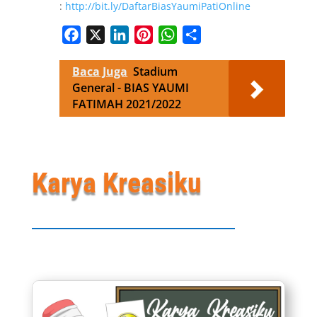
:
http://bit.ly/DaftarBiasYaumiPatiOnline
Facebook
X
LinkedIn
Pinterest
WhatsApp
Share
Baca Juga
Stadium
General - BIAS YAUMI
FATIMAH 2021/2022
Karya Kreasiku