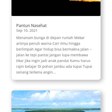
Pantun Nasehat
Sep 10, 2021
Menanam bunga di depan rumah Mekar
artinya penuh warna Cari ilmu hingga
berlimpah Agar hidup bisa bermakna Jalan –
jalan ke tepi pantai Jangan lupa membawa
tikar Jika ingin jadi anak pandai Kamu harus
rajin belajar Di pohon jambu ada tupai Tupai
senang terkena angin...