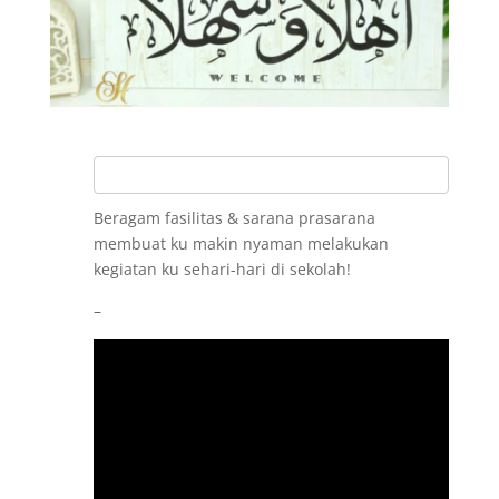
Beragam fasilitas & sarana prasarana
membuat ku makin nyaman melakukan
kegiatan ku sehari-hari di sekolah!
–