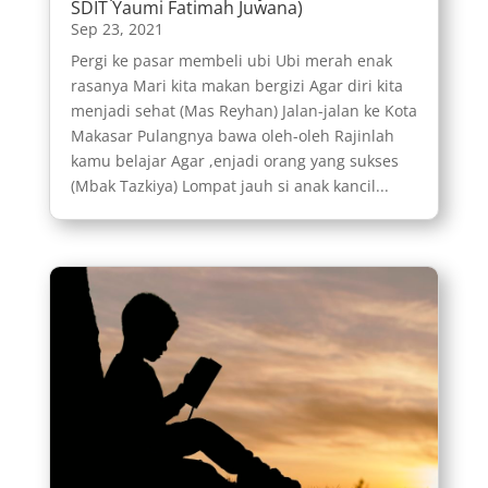
SDIT Yaumi Fatimah Juwana)
Sep 23, 2021
Pergi ke pasar membeli ubi Ubi merah enak
rasanya Mari kita makan bergizi Agar diri kita
menjadi sehat (Mas Reyhan) Jalan-jalan ke Kota
Makasar Pulangnya bawa oleh-oleh Rajinlah
kamu belajar Agar ,enjadi orang yang sukses
(Mbak Tazkiya) Lompat jauh si anak kancil...