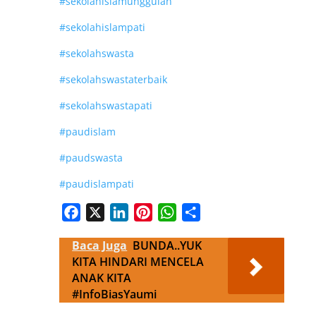
#sekolahislamunggulan
#sekolahislampati
#sekolahswasta
#sekolahswastaterbaik
#sekolahswastapati
#paudislam
#paudswasta
#paudislampati
Facebook
X
LinkedIn
Pinterest
WhatsApp
Share
Baca Juga
BUNDA..YUK
KITA HINDARI MENCELA
ANAK KITA
#InfoBiasYaumi