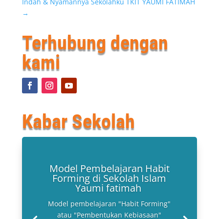
Indah & Nyamannya Sekolahku TKIT YAUMI FATIMAH
→
Terhubung dengan
kami
Kabar Sekolah
Model Pembelajaran Habit
Forming di Sekolah Islam
Yaumi fatimah
Model pembelajaran "Habit Forming"
atau "Pembentukan Kebiasaan"