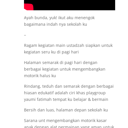
Ayah bunda, yuk! ikut aku menengok
bagaimana indah nya sekolah ku
–
Ragam kegiatan main ustadzah siapkan untuk
kegiatan seru ku di pagi hari
Halaman semarak di pagi hari dengan
berbagai kegiatan untuk mengembangkan
motorik halus ku
Rindang, teduh dan semarak dengan berbagai
hiasan edukatif adalah ciri khas playgroup
yaumi fatimah tempat ku belajar & bermain
Bersih dan luas, halaman depan sekolah ku
Sarana unt mengembangkan motorik kasar
anak dengan alat permainan yang aman untuk