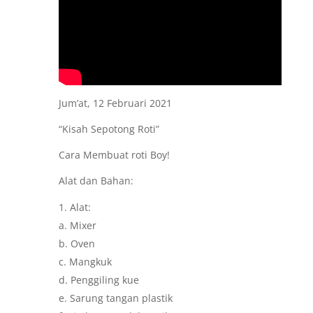
Jum’at, 12 Februari 2021
“Kisah Sepotong Roti”
Cara Membuat roti Boy!
Alat dan Bahan:
Alat:
a. Mixer
b. Oven
c. Mangkuk
d. Penggiling kue
e. Sarung tangan plastik