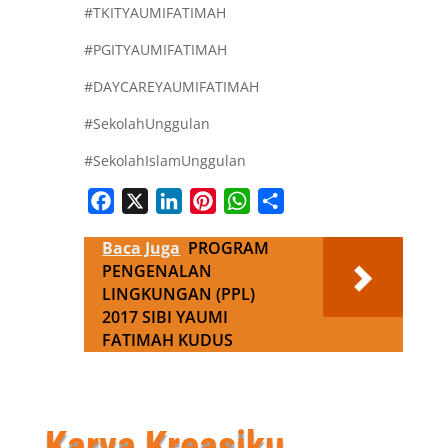
#TKITYAUMIFATIMAH
#PGITYAUMIFATIMAH
#DAYCAREYAUMIFATIMAH
#SekolahUnggulan
#SekolahIslamUnggulan
Facebook
X
LinkedIn
Pinterest
WhatsApp
Share
Baca Juga
PROGRAM
PENGENALAN
LINGKUNGAN (PPL)
2017 SIBI YAUMI
FATIMAH KUDUS
Karya Kreasiku