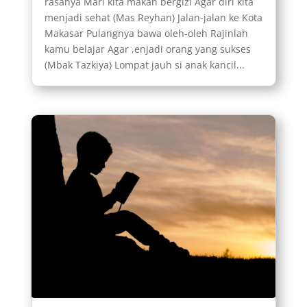
rasanya Mari kita makan bergizi Agar diri kita
menjadi sehat (Mas Reyhan) Jalan-jalan ke Kota
Makasar Pulangnya bawa oleh-oleh Rajinlah
kamu belajar Agar ,enjadi orang yang sukses
(Mbak Tazkiya) Lompat jauh si anak kancil...