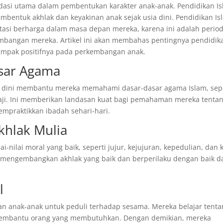
ndasi utama dalam pembentukan karakter anak-anak. Pendidikan I
mbentuk akhlak dan keyakinan anak sejak usia dini. Pendidikan Is
stasi berharga dalam masa depan mereka, karena ini adalah perio
embangan mereka. Artikel ini akan membahas pentingnya pendidik
dampak positifnya pada perkembangan anak.
sar Agama
ia dini membantu mereka memahami dasar-dasar agama Islam, sep
 haji. Ini memberikan landasan kuat bagi pemahaman mereka tenta
praktikkan ibadah sehari-hari.
khlak Mulia
i-nilai moral yang baik, seperti jujur, kejujuran, kepedulian, dan 
 mengembangkan akhlak yang baik dan berperilaku dengan baik d
l
an anak-anak untuk peduli terhadap sesama. Mereka belajar tent
membantu orang yang membutuhkan. Dengan demikian, mereka