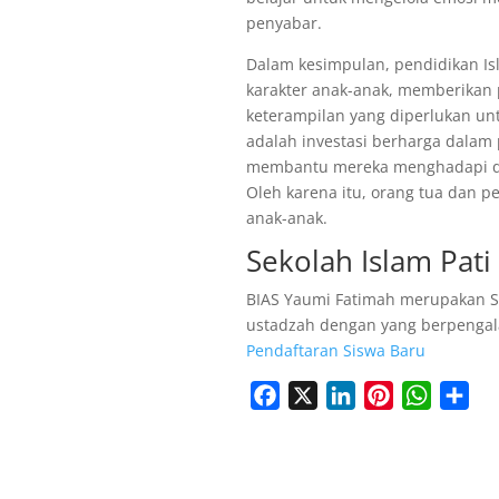
penyabar.
Dalam kesimpulan, pendidikan Is
karakter anak-anak, memberikan 
keterampilan yang diperlukan unt
adalah investasi berharga dalam 
membantu mereka menghadapi dun
Oleh karena itu, orang tua dan 
anak-anak.
Sekolah Islam Pati
BIAS Yaumi Fatimah merupakan Se
ustadzah dengan yang berpengal
Pendaftaran Siswa Baru
Facebook
X
LinkedIn
Pinterest
WhatsA
Sha