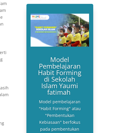
slam
lam
de
an
erti
Model
ng
Pembelajaran
Habit Forming
di Sekolah
Islam Yaumi
kasih
fatimah
alam
Model pembelajaran
"Habit Forming" atau
"Pembentukan
Kebiasaan" berfokus
ang
pada pembentukan