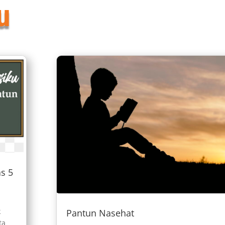
u
s 5
k
Pantun Nasehat
ta