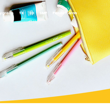
aygroup
TK
SD
SMP
Pendaftaran