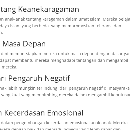
ntang Keanekaragaman
an anak-anak tentang keragaman dalam umat Islam. Mereka belaj
daya Islam yang berbeda, yang mempromosikan toleransi dan
n.
k Masa Depan
ia dini mempersiapkan mereka untuk masa depan dengan dasar ya
ni dapat membantu mereka menghadapi tantangan dan mengambil
p mereka.
ari Pengaruh Negatif
ak lebih mungkin terlindungi dari pengaruh negatif di masyaraka
ama yang kuat yang membimbing mereka dalam mengambil keputusa
 Kecerdasan Emosional
u dalam pengembangan kecerdasan emosional anak-anak. Mereka
ereka dengan baik dan menjadi individu yang lebih sabar dan