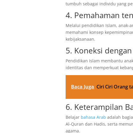
tumbuh sebagai individu yang ped
4. Pemahaman te
Melalui pendidikan Islam, anak-a
memahami konsep kepemimpinan be
kebijaksanaan.
5. Koneksi dengan
Pendidikan Islam membantu anak
identitas dan memperkuat keban
Baca Juga
Ciri Ciri Orang 
6. Keterampilan B
Belajar
bahasa Arab
adalah bagia
Al-Quran dan Hadis, serta memu
agama.