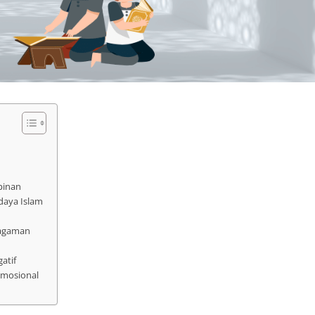
pinan
daya Islam
ragaman
atif
Emosional