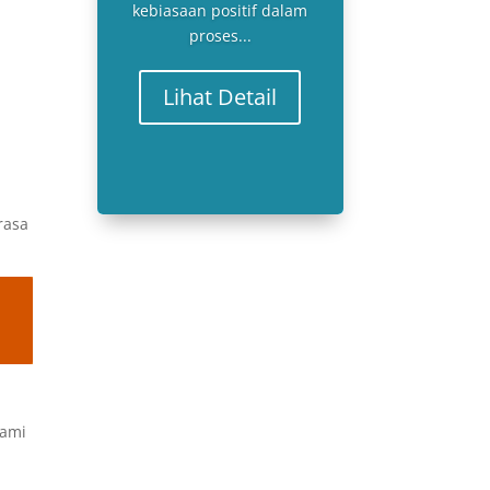
kebiasaan positif dalam
proses...
Lihat Detail
rasa
hami