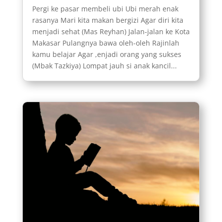
Pergi ke pasar membeli ubi Ubi merah enak
rasanya Mari kita makan bergizi Agar diri kita
menjadi sehat (Mas Reyhan) Jalan-jalan ke Kota
Makasar Pulangnya bawa oleh-oleh Rajinlah
kamu belajar Agar ,enjadi orang yang sukses
(Mbak Tazkiya) Lompat jauh si anak kancil...