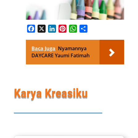
Facebook
X
LinkedIn
Pinterest
WhatsApp
Share
Baca Juga
Nyamannya
DAYCARE Yaumi Fatimah
Karya Kreasiku