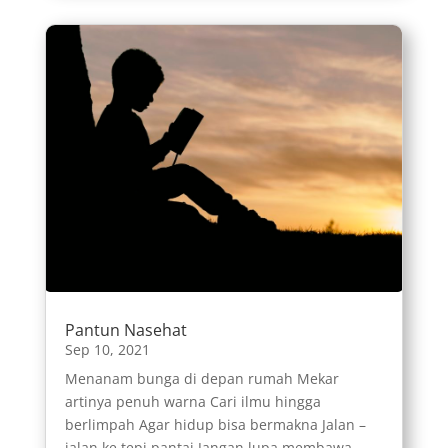
Pantun Nasehat
Sep 10, 2021
Menanam bunga di depan rumah Mekar
artinya penuh warna Cari ilmu hingga
berlimpah Agar hidup bisa bermakna Jalan –
jalan ke tepi pantai Jangan lupa membawa