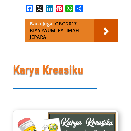
Facebook
X
LinkedIn
Pinterest
WhatsApp
Share
Baca Juga
OBC 2017
BIAS YAUMI FATIMAH
JEPARA
Karya Kreasiku