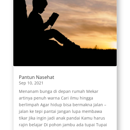
Pantun Nasehat
Sep 10, 2021
Menanam bunga di depan rumah Mekar
artinya penuh warna Cari ilmu hingga
berlimpah Agar hidup bisa bermakna Jalan –
jalan ke tepi pantai Jangan lupa membawa
tikar Jika ingin jadi anak pandai Kamu harus
rajin belajar Di pohon jambu ada tupai Tupai