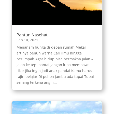
Pantun Nasehat
Sep 10, 2021
Menanam bunga di depan rumah Mekar
artinya penuh warna Cari ilmu hingga
berlimpah Agar hidup bisa bermakna Jalan –
jalan ke tepi pantai Jangan lupa membawa
tikar Jika ingin jadi anak pandai Kamu harus
rajin belajar Di pohon jambu ada tupai Tupai
senang terkena angin...