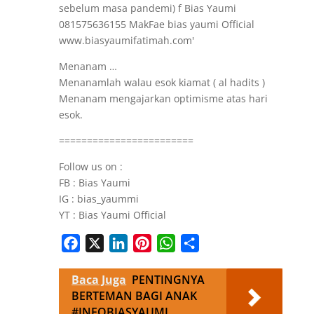
Menanam …
Menanamlah walau esok kiamat ( al hadits )
Menanam mengajarkan optimisme atas hari
esok.
========================
Follow us on :
FB : Bias Yaumi
IG : bias_yaummi
YT : Bias Yaumi Official
Facebook
X
LinkedIn
Pinterest
WhatsApp
Share
Baca Juga
PENTINGNYA
BERTEMAN BAGI ANAK
#INFOBIASYAUMI