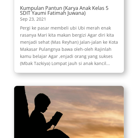
Kumpulan Pantun (Karya Anak Kelas 5
SDIT Yaumi Fatimah Juwana)
Sep 23, 2021
Pergi ke pasar membeli ubi Ubi merah enak
rasanya Mari kita makan bergizi Agar diri kita
menjadi sehat (Mas Reyhan) Jalan-jalan ke Kota
Makasar Pulangnya bawa oleh-oleh Rajinlah
kamu belajar Agar ,enjadi orang yang sukses
(Mbak Tazkiya) Lompat jauh si anak kancil...