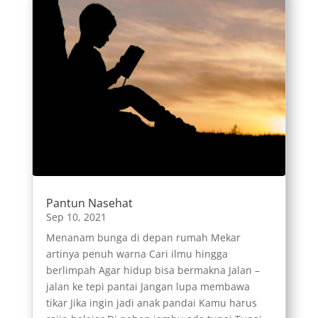
Pantun Nasehat
Sep 10, 2021
Menanam bunga di depan rumah Mekar
artinya penuh warna Cari ilmu hingga
berlimpah Agar hidup bisa bermakna Jalan –
jalan ke tepi pantai Jangan lupa membawa
tikar Jika ingin jadi anak pandai Kamu harus