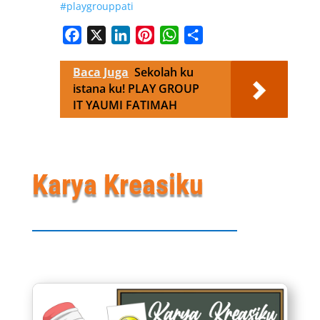
#playgrouppati
Facebook
X
LinkedIn
Pinterest
WhatsApp
Share
Baca Juga
Sekolah ku
istana ku! PLAY GROUP
IT YAUMI FATIMAH
Karya Kreasiku