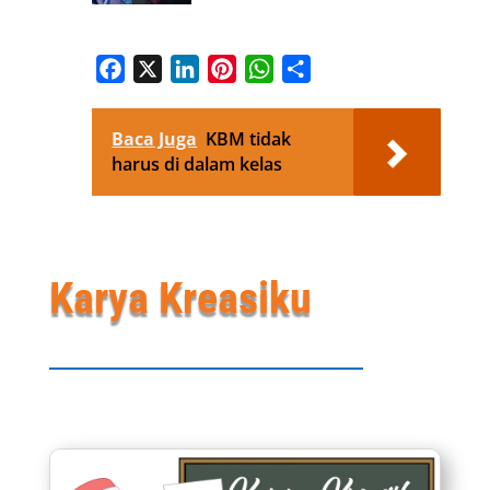
Facebook
X
LinkedIn
Pinterest
WhatsApp
Share
Baca Juga
KBM tidak
harus di dalam kelas
Karya Kreasiku