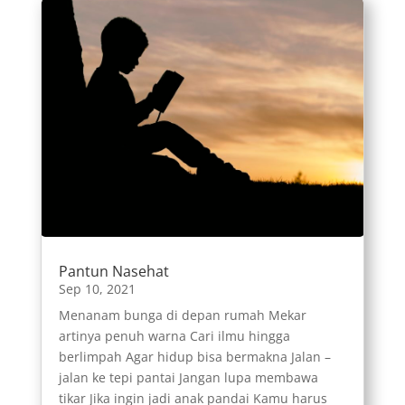
Pantun Nasehat
Sep 10, 2021
Menanam bunga di depan rumah Mekar
artinya penuh warna Cari ilmu hingga
berlimpah Agar hidup bisa bermakna Jalan –
jalan ke tepi pantai Jangan lupa membawa
tikar Jika ingin jadi anak pandai Kamu harus