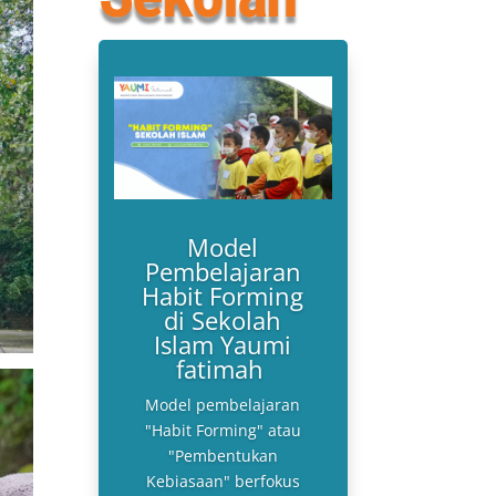
Model
Pembelajaran
Habit Forming
di Sekolah
Islam Yaumi
fatimah
Model pembelajaran
"Habit Forming" atau
"Pembentukan
Kebiasaan" berfokus