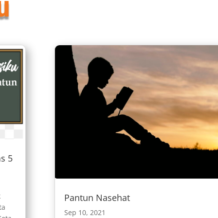
u
s 5
k
Pantun Nasehat
ta
Sep 10, 2021