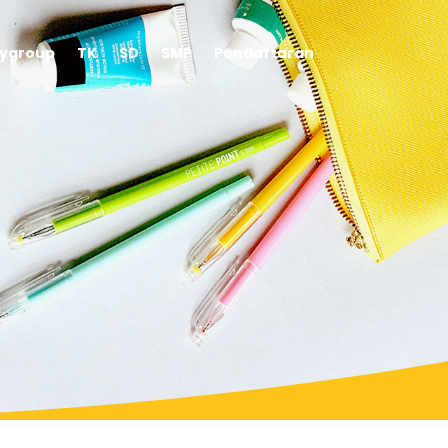
aygroup
TK
SD
SMP
Pendaftaran