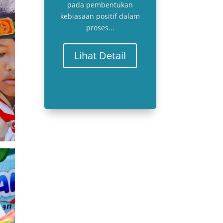
pada pembentukan
kebiasaan positif dalam
proses...
Lihat Detail