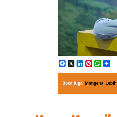
Facebook
X
LinkedIn
Pinterest
WhatsA
Sha
Baca Juga
Mengenal Lebih