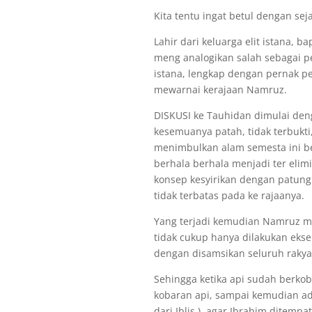
Kita tentu ingat betul dengan se
Lahir dari keluarga elit istana, 
meng analogikan salah sebagai p
istana, lengkap dengan pernak pe
mewarnai kerajaan Namruz.
DISKUSI ke Tauhidan dimulai de
kesemuanya patah, tidak terbukt
menimbulkan alam semesta ini be
berhala berhala menjadi ter eli
konsep kesyirikan dengan patun
tidak terbatas pada ke rajaanya.
Yang terjadi kemudian Namruz me
tidak cukup hanya dilakukan ekse
dengan disamsikan seluruh rakya
Sehingga ketika api sudah berk
kobaran api, sampai kemudian ad
dari Iblis ), agar Ibrahim ditemp