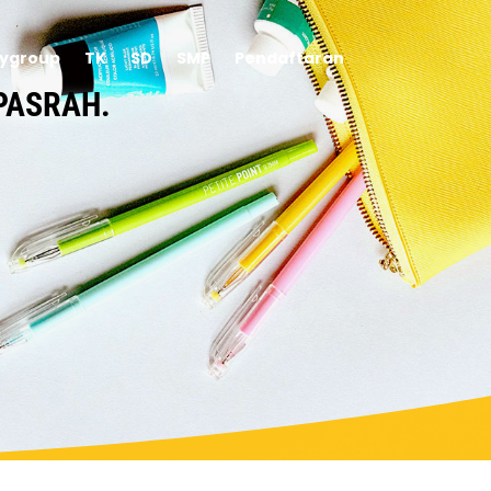
aygroup
TK
SD
SMP
Pendaftaran
PASRAH.