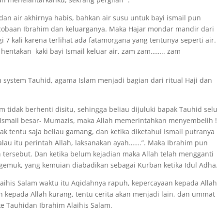
dan air akhirnya habis, bahkan air susu untuk bayi ismail pun
cobaan Ibrahim dan keluarganya. Maka Hajar mondar mandir dari
 7 kali karena terlihat ada fatamorgana yang tentunya seperti air
hentakan kaki bayi Ismail keluar air, zam zam…….. zam
system Tauhid, agama Islam menjadi bagian dari ritual Haji dan
 tidak berhenti disitu, sehingga beliau dijuluki bapak Tauhid sel
Ismail besar- Mumazis, maka Allah memerintahkan menyembelih !
k tentu saja beliau gamang, dan ketika diketahui Ismail putranya
lau itu perintah Allah, laksanakan ayah…….”. Maka Ibrahim pun
tersebut. Dan ketika belum kejadian maka Allah telah mengganti
emuk, yang kemuian diabadikan sebagai Kurban ketika Idul Adha
laihis Salam waktu itu Aqidahnya rapuh, kepercayaan kepada Alla
 kepada Allah kurang, tentu cerita akan menjadi lain, dan ummat
ke Tauhidan Ibrahim Alaihis Salam.