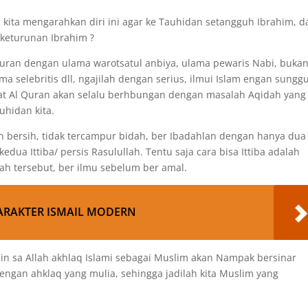
 kita mengarahkan diri ini agar ke Tauhidan setangguh Ibrahim, d
 keturunan Ibrahim ?
 Quran dengan ulama warotsatul anbiya, ulama pewaris Nabi, buka
ma selebritis dll, ngajilah dengan serius, ilmui Islam engan sungg
at Al Quran akan selalu berhbungan dengan masalah Aqidah yang 
uhidan kita.
n bersih, tidak tercampur bidah, ber Ibadahlan dengan hanya dua
kedua Ittiba/ persis Rasulullah. Tentu saja cara bisa Ittiba adalah
h tersebut, ber ilmu sebelum ber amal.
RAKTER ISMAIL MODERN
, in sa Allah akhlaq Islami sebagai Muslim akan Nampak bersinar
dengan ahklaq yang mulia, sehingga jadilah kita Muslim yang