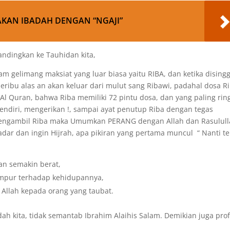
AN IBADAH DENGAN “NGAJI”
ndingkan ke Tauhidan kita,
am gelimang maksiat yang luar biasa yaitu RIBA, dan ketika dising
beribu alas an akan keluar dari mulut sang Ribawi, padahal dosa R
n Al Quran, bahwa Riba memiliki 72 pintu dosa, dan yang paling ri
endiri, mengerikan !, sampai ayat penutup Riba dengan tegas
engambil Riba maka Umumkan PERANG dengan Allah dan Rasulull
adar dan ingin Hijrah, apa pikiran yang pertama muncul “ Nanti t
an semakin berat,
campur terhadap kehidupannya,
 Allah kepada orang yang taubat.
ah kita, tidak semantab Ibrahim Alaihis Salam. Demikian juga prof