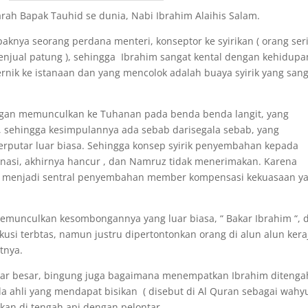
jarah Bapak Tauhid se dunia, Nabi Ibrahim Alaihis Salam.
bapaknya seorang perdana menteri, konseptor ke syirikan ( orang ser
enjual patung ), sehingga Ibrahim sangat kental dengan kehidupa
rnik ke istanaan dan yang mencolok adalah buaya syirik yang san
ngan memunculkan ke Tuhanan pada benda benda langit, yang
i, sehingga kesimpulannya ada sebab darisegala sebab, yang
rputar luar biasa. Sehingga konsep syirik penyembahan kepada
minasi, akhirnya hancur , dan Namruz tidak menerimakan. Karena
g menjadi sentral penyembahan member kompensasi kekuasaan y
munculkan kesombongannya yang luar biasa, “ Bakar Ibrahim “, 
kusi terbtas, namun justru dipertontonkan orang di alun alun ker
tnya.
obar besar, bingung juga bagaimana menempatkan Ibrahim ditenga
a ahli yang mendapat bisikan ( disebut di Al Quran sebagai wahy
atkan di tengah api dengan pelontar.