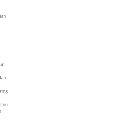
ian
pun
dan
ring
ilmu
a