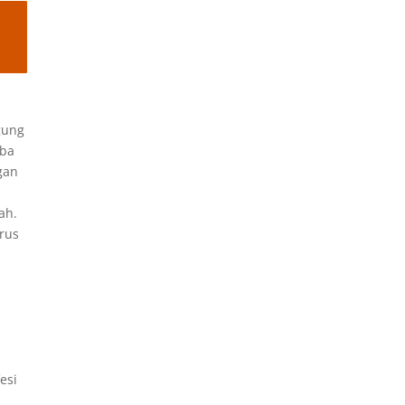
gung
iba
ngan
ah.
erus
esi