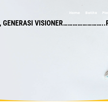
Home
Batita
Pl
M, GENERASI VISIONER……………………..