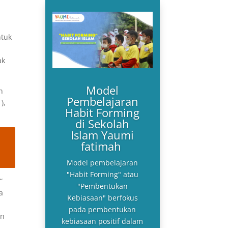
ntuk
ak
Model
n
Pembelajaran
),
Habit Forming
di Sekolah
Islam Yaumi
fatimah
Model pembelajaran
"Habit Forming" atau
“
"Pembentukan
a
Kebiasaan" berfokus
pada pembentukan
an
kebiasaan positif dalam