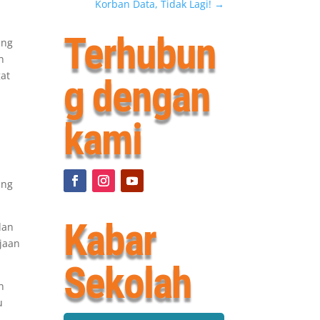
Korban Data, Tidak Lagi!
→
Terhubun
ing
n
gat
g dengan
kami
ang
Kabar
dan
ajaan
Sekolah
h
u