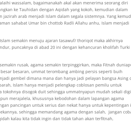
 alaihi wassalam, bagaimanakah akal akan menerima seorang diri
gkan ke Tauhidan dengan Aqidah yang kokoh, kemudian dalam
 jazirah arab menjadi Islam dalam segala sistemnya. Yang kemud
zaman sahabat Umar bin chottob Radli Allahu anhu, Islam menjadi
a Islam semakin menuju ajaran tasawuf/ thoriqot maka akhirnya
ur, puncaknya di abad 20 ini dengan kehancuran kholifah Turki
semakin rusak, agama semakin terpinggirkan, maka Fitnah dunia
 besar besaran, ummat terombang ambing persis seperti buih
enjadi gembel dimana mana dan hanya jadi pelayan bangsa Asing 
 parah, Islam hanya menjadi pelengkap coblosan pemilu untuk
tokohnya disogok duit sehingga ummatnyapun mudah sekali digi
npun merajalela, khususnya kebodohan dalam lapangan agama
ngan pancingan untuk serius dan nekat hanya untuk kepentingan 
elekannya, sehingga memandang agama dengan salah, Jangan cob
ah kalau kita tidak ingin dan tidak tahan akan terfitnah,