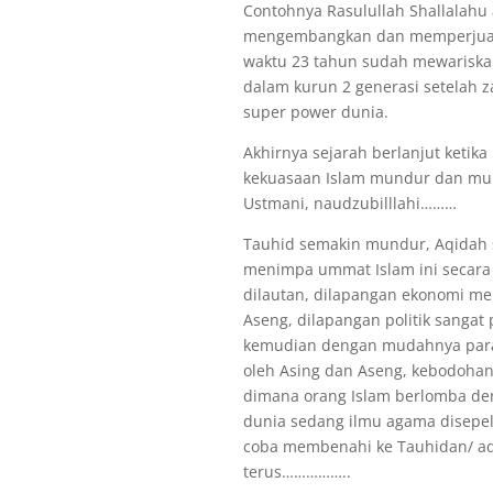
Contohnya Rasulullah Shallalahu
mengembangkan dan memperjuan
waktu 23 tahun sudah mewariskan
dalam kurun 2 generasi setelah 
super power dunia.
Akhirnya sejarah berlanjut ketik
kekuasaan Islam mundur dan mund
Ustmani, naudzubilllahi………
Tauhid semakin mundur, Aqidah 
menimpa ummat Islam ini secara
dilautan, dilapangan ekonomi m
Aseng, dilapangan politik sangat
kemudian dengan mudahnya para 
oleh Asing dan Aseng, kebodoha
dimana orang Islam berlomba de
dunia sedang ilmu agama disep
coba membenahi ke Tauhidan/ aqid
terus……………..