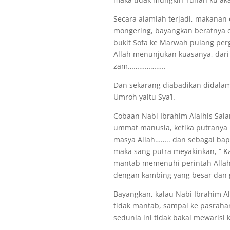
Secara alamiah terjadi, makanan 
mongering, bayangkan beratnya 
bukit Sofa ke Marwah pulang pergi
Allah menunjukan kuasanya, dari 
zam………………..
Dan sekarang diabadikan didalam 
Umroh yaitu Sya’i.
Cobaan Nabi Ibrahim Alaihis Salam
ummat manusia, ketika putranya 
masya Allah…….. dan sebagai bapa
maka sang putra meyakinkan, “ Ka
mantab memenuhi perintah Allah 
dengan kambing yang besar dan g
Bayangkan, kalau Nabi Ibrahim A
tidak mantab, sampai ke pasrahan
sedunia ini tidak bakal mewarisi 