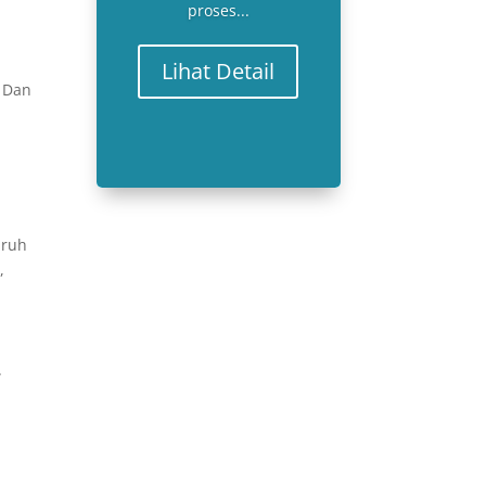
proses...
Lihat Detail
. Dan
uruh
,
.
h