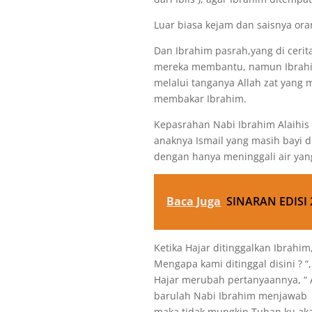
Luar biasa kejam dan saisnya oran
Dan Ibrahim pasrah,yang di cerita
mereka membantu, namun Ibrahim
melalui tanganya Allah zat yang 
membakar Ibrahim.
Kepasrahan Nabi Ibrahim Alaihis
anaknya Ismail yang masih bayi d
dengan hanya meninggali air yan
Baca Juga
SINARAN EDISI 
Ketika Hajar ditinggalkan Ibrahi
Mengapa kami ditinggal disini ? 
Hajar merubah pertanyaannya, “ 
barulah Nabi Ibrahim menjawab 
maka tidak mungkin Tuhan ku aka