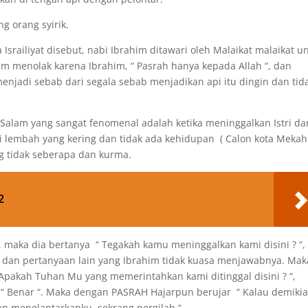
g orang syirik.
 Israiliyat disebut, nabi Ibrahim ditawari oleh Malaikat malaikat u
 menolak karena Ibrahim, “ Pasrah hanya kepada Allah “, dan
menjadi sebab dari segala sebab menjadikan api itu dingin dan tid
 Salam yang sangat fenomenal adalah ketika meninggalkan Istri da
i lembah yang kering dan tidak ada kehidupan ( Calon kota Mekah 
g tidak seberapa dan kurma.
2
m, maka dia bertanya “ Tegakah kamu meninggalkan kami disini ? “, 
“, dan pertanyaan lain yang Ibrahim tidak kuasa menjawabnya. Mak
Apakah Tuhan Mu yang memerintahkan kami ditinggal disini ? “,
“ Benar “. Maka dengan PASRAH Hajarpun berujar “ Kalau demiki
n menelantarkanku, sekrang pergilah “.