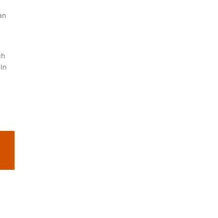
an
n
uh
In