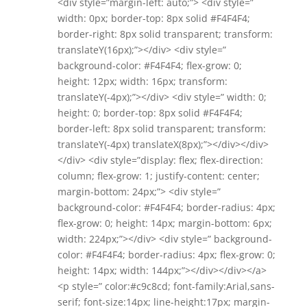
<div style=”margin-left: auto;”> <div style=”
width: 0px; border-top: 8px solid #F4F4F4;
border-right: 8px solid transparent; transform:
translateY(16px);”></div> <div style=”
background-color: #F4F4F4; flex-grow: 0;
height: 12px; width: 16px; transform:
translateY(-4px);”></div> <div style=” width: 0;
height: 0; border-top: 8px solid #F4F4F4;
border-left: 8px solid transparent; transform:
translateY(-4px) translateX(8px);”></div></div>
</div> <div style=”display: flex; flex-direction:
column; flex-grow: 1; justify-content: center;
margin-bottom: 24px;”> <div style=”
background-color: #F4F4F4; border-radius: 4px;
flex-grow: 0; height: 14px; margin-bottom: 6px;
width: 224px;”></div> <div style=” background-
color: #F4F4F4; border-radius: 4px; flex-grow: 0;
height: 14px; width: 144px;”></div></div></a>
<p style=” color:#c9c8cd; font-family:Arial,sans-
serif; font-size:14px; line-height:17px; margin-