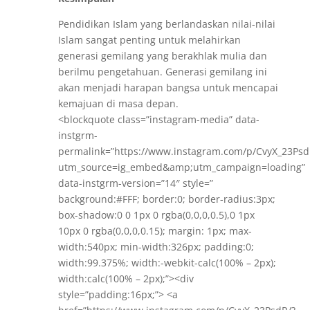
Pendidikan Islam yang berlandaskan nilai-nilai
Islam sangat penting untuk melahirkan
generasi gemilang yang berakhlak mulia dan
berilmu pengetahuan. Generasi gemilang ini
akan menjadi harapan bangsa untuk mencapai
kemajuan di masa depan.
<blockquote class=”instagram-media” data-
instgrm-
permalink=”https://www.instagram.com/p/CvyX_23Psd
utm_source=ig_embed&amp;utm_campaign=loading”
data-instgrm-version=”14″ style=”
background:#FFF; border:0; border-radius:3px;
box-shadow:0 0 1px 0 rgba(0,0,0,0.5),0 1px
10px 0 rgba(0,0,0,0.15); margin: 1px; max-
width:540px; min-width:326px; padding:0;
width:99.375%; width:-webkit-calc(100% – 2px);
width:calc(100% – 2px);”><div
style=”padding:16px;”> <a