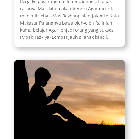
Pergi ke pasar membeli ubi Ubi merah enak
rasanya Mari kita makan bergizi Agar diri kita
menjadi sehat (Mas Reyhan) Jalan-jalan ke Kota
Makasar Pulangnya bawa oleh-oleh Rajinlah
kamu belajar Agar ,enjadi orang yang sukses
(Mbak Tazkiya) Lompat jauh si anak kancil...