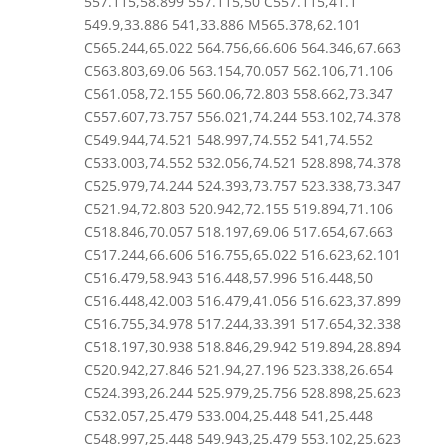
557.115,58.899 557.115,50 C557.115,41.1
549.9,33.886 541,33.886 M565.378,62.101
C565.244,65.022 564.756,66.606 564.346,67.663
C563.803,69.06 563.154,70.057 562.106,71.106
C561.058,72.155 560.06,72.803 558.662,73.347
C557.607,73.757 556.021,74.244 553.102,74.378
C549.944,74.521 548.997,74.552 541,74.552
C533.003,74.552 532.056,74.521 528.898,74.378
C525.979,74.244 524.393,73.757 523.338,73.347
C521.94,72.803 520.942,72.155 519.894,71.106
C518.846,70.057 518.197,69.06 517.654,67.663
C517.244,66.606 516.755,65.022 516.623,62.101
C516.479,58.943 516.448,57.996 516.448,50
C516.448,42.003 516.479,41.056 516.623,37.899
C516.755,34.978 517.244,33.391 517.654,32.338
C518.197,30.938 518.846,29.942 519.894,28.894
C520.942,27.846 521.94,27.196 523.338,26.654
C524.393,26.244 525.979,25.756 528.898,25.623
C532.057,25.479 533.004,25.448 541,25.448
C548.997,25.448 549.943,25.479 553.102,25.623