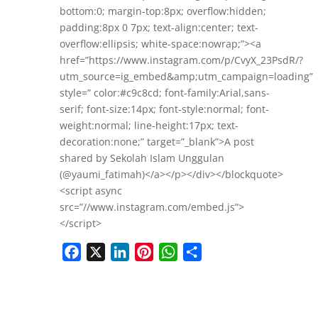
bottom:0; margin-top:8px; overflow:hidden;
padding:8px 0 7px; text-align:center; text-
overflow:ellipsis; white-space:nowrap;”><a
href=”https://www.instagram.com/p/CvyX_23PsdR/?
utm_source=ig_embed&amp;utm_campaign=loading”
style=” color:#c9c8cd; font-family:Arial,sans-
serif; font-size:14px; font-style:normal; font-
weight:normal; line-height:17px; text-
decoration:none;” target=”_blank”>A post
shared by Sekolah Islam Unggulan
(@yaumi_fatimah)</a></p></div></blockquote>
<script async
src=”//www.instagram.com/embed.js”>
</script>
Facebook
X
LinkedIn
Pinterest
WhatsApp
Share