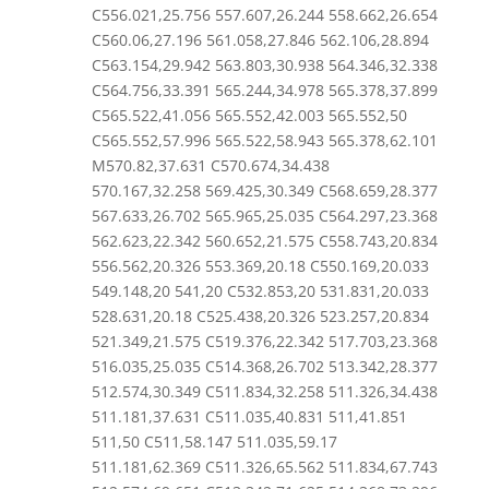
C556.021,25.756 557.607,26.244 558.662,26.654
C560.06,27.196 561.058,27.846 562.106,28.894
C563.154,29.942 563.803,30.938 564.346,32.338
C564.756,33.391 565.244,34.978 565.378,37.899
C565.522,41.056 565.552,42.003 565.552,50
C565.552,57.996 565.522,58.943 565.378,62.101
M570.82,37.631 C570.674,34.438
570.167,32.258 569.425,30.349 C568.659,28.377
567.633,26.702 565.965,25.035 C564.297,23.368
562.623,22.342 560.652,21.575 C558.743,20.834
556.562,20.326 553.369,20.18 C550.169,20.033
549.148,20 541,20 C532.853,20 531.831,20.033
528.631,20.18 C525.438,20.326 523.257,20.834
521.349,21.575 C519.376,22.342 517.703,23.368
516.035,25.035 C514.368,26.702 513.342,28.377
512.574,30.349 C511.834,32.258 511.326,34.438
511.181,37.631 C511.035,40.831 511,41.851
511,50 C511,58.147 511.035,59.17
511.181,62.369 C511.326,65.562 511.834,67.743