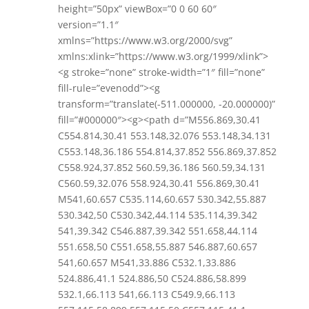
height=”50px” viewBox=”0 0 60 60″
version=”1.1″
xmlns=”https://www.w3.org/2000/svg”
xmlns:xlink=”https://www.w3.org/1999/xlink”>
<g stroke=”none” stroke-width=”1″ fill=”none”
fill-rule=”evenodd”><g
transform=”translate(-511.000000, -20.000000)”
fill=”#000000″><g><path d=”M556.869,30.41
C554.814,30.41 553.148,32.076 553.148,34.131
C553.148,36.186 554.814,37.852 556.869,37.852
C558.924,37.852 560.59,36.186 560.59,34.131
C560.59,32.076 558.924,30.41 556.869,30.41
M541,60.657 C535.114,60.657 530.342,55.887
530.342,50 C530.342,44.114 535.114,39.342
541,39.342 C546.887,39.342 551.658,44.114
551.658,50 C551.658,55.887 546.887,60.657
541,60.657 M541,33.886 C532.1,33.886
524.886,41.1 524.886,50 C524.886,58.899
532.1,66.113 541,66.113 C549.9,66.113