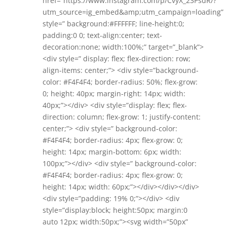
href=”https://www.instagram.com/p/CvyX_23PsdR/?
utm_source=ig_embed&amp;utm_campaign=loading”
style=” background:#FFFFFF; line-height:0;
padding:0 0; text-align:center; text-
decoration:none; width:100%;” target=”_blank”>
<div style=” display: flex; flex-direction: row;
align-items: center;”> <div style=”background-
color: #F4F4F4; border-radius: 50%; flex-grow:
0; height: 40px; margin-right: 14px; width:
40px;”></div> <div style=”display: flex; flex-
direction: column; flex-grow: 1; justify-content:
center;”> <div style=” background-color:
#F4F4F4; border-radius: 4px; flex-grow: 0;
height: 14px; margin-bottom: 6px; width:
100px;”></div> <div style=” background-color:
#F4F4F4; border-radius: 4px; flex-grow: 0;
height: 14px; width: 60px;”></div></div></div>
<div style=”padding: 19% 0;”></div> <div
style=”display:block; height:50px; margin:0
auto 12px; width:50px;”><svg width=”50px”