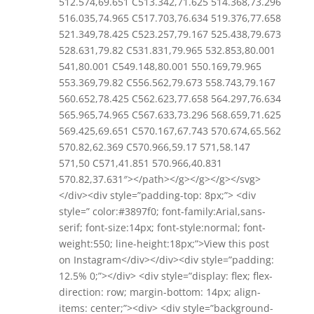
512.574,69.651 C513.342,71.625 514.368,73.296
516.035,74.965 C517.703,76.634 519.376,77.658
521.349,78.425 C523.257,79.167 525.438,79.673
528.631,79.82 C531.831,79.965 532.853,80.001
541,80.001 C549.148,80.001 550.169,79.965
553.369,79.82 C556.562,79.673 558.743,79.167
560.652,78.425 C562.623,77.658 564.297,76.634
565.965,74.965 C567.633,73.296 568.659,71.625
569.425,69.651 C570.167,67.743 570.674,65.562
570.82,62.369 C570.966,59.17 571,58.147
571,50 C571,41.851 570.966,40.831
570.82,37.631″></path></g></g></g></svg>
</div><div style=”padding-top: 8px;”> <div
style=” color:#3897f0; font-family:Arial,sans-
serif; font-size:14px; font-style:normal; font-
weight:550; line-height:18px;”>View this post
on Instagram</div></div><div style=”padding:
12.5% 0;”></div> <div style=”display: flex; flex-
direction: row; margin-bottom: 14px; align-
items: center;”><div> <div style=”background-