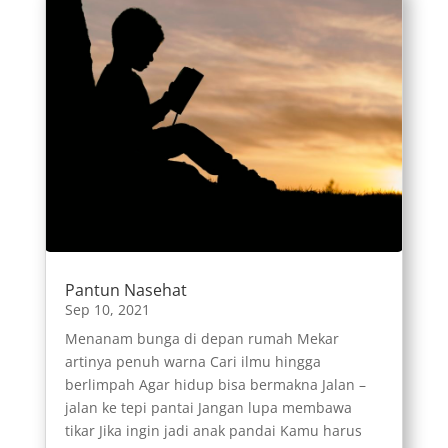
Pantun Nasehat
Sep 10, 2021
Menanam bunga di depan rumah Mekar
artinya penuh warna Cari ilmu hingga
berlimpah Agar hidup bisa bermakna Jalan –
jalan ke tepi pantai Jangan lupa membawa
tikar Jika ingin jadi anak pandai Kamu harus