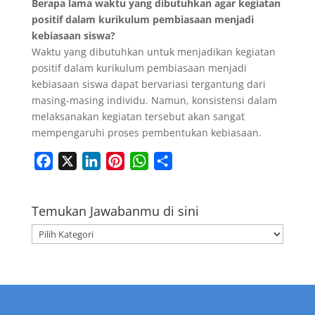
Berapa lama waktu yang dibutuhkan agar kegiatan
positif dalam kurikulum pembiasaan menjadi
kebiasaan siswa?
Waktu yang dibutuhkan untuk menjadikan kegiatan
positif dalam kurikulum pembiasaan menjadi
kebiasaan siswa dapat bervariasi tergantung dari
masing-masing individu. Namun, konsistensi dalam
melaksanakan kegiatan tersebut akan sangat
mempengaruhi proses pembentukan kebiasaan.
F
X
L
P
W
S
a
i
i
h
h
c
n
n
a
a
Temukan Jawabanmu di sini
e
k
t
t
r
Temukan
b
e
e
s
e
Jawabanmu
o
d
r
A
di
o
I
e
p
sini
k
n
s
p
t