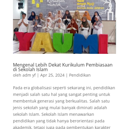
e
k
t
t
r
b
e
e
s
e
o
d
r
A
o
I
e
p
k
n
s
p
t
Mengenal Lebih Dekat Kurikulum Pembiasaan
di Sekolah Islam
oleh
adm yf
|
Apr 25, 2024
|
Pendidikan
Pada era globalisasi seperti sekarang ini, pendidikan
menjadi salah satu hal yang sangat penting untuk
membentuk generasi yang berkualitas. Salah satu
jenis sekolah yang mulai banyak diminati adalah
sekolah Islam. Sekolah Islam menawarkan
pendidikan yang tidak hanya berorientasi pada
akademik, tetapi juga pada pembentukan karakter