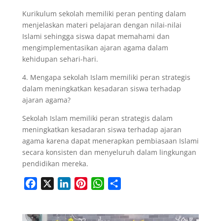
Kurikulum sekolah memiliki peran penting dalam
menjelaskan materi pelajaran dengan nilai-nilai
Islami sehingga siswa dapat memahami dan
mengimplementasikan ajaran agama dalam
kehidupan sehari-hari.
4. Mengapa sekolah Islam memiliki peran strategis
dalam meningkatkan kesadaran siswa terhadap
ajaran agama?
Sekolah Islam memiliki peran strategis dalam
meningkatkan kesadaran siswa terhadap ajaran
agama karena dapat menerapkan pembiasaan Islami
secara konsisten dan menyeluruh dalam lingkungan
pendidikan mereka.
F
X
L
P
W
S
a
i
i
h
h
c
n
n
a
a