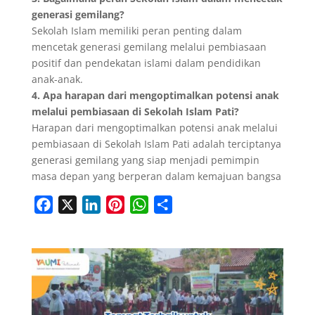
generasi gemilang?
Sekolah Islam memiliki peran penting dalam
mencetak generasi gemilang melalui pembiasaan
positif dan pendekatan islami dalam pendidikan
anak-anak.
4. Apa harapan dari mengoptimalkan potensi anak
melalui pembiasaan di Sekolah Islam Pati?
Harapan dari mengoptimalkan potensi anak melalui
pembiasaan di Sekolah Islam Pati adalah terciptanya
generasi gemilang yang siap menjadi pemimpin
masa depan yang berperan dalam kemajuan bangsa
F
X
L
P
W
S
a
i
i
h
h
c
n
n
a
a
e
k
t
t
r
b
e
e
s
e
o
d
r
A
o
I
e
p