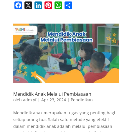
F
X
L
P
W
S
a
i
i
h
h
c
n
n
a
a
e
k
t
t
r
b
e
e
s
e
o
d
r
A
o
I
e
p
k
n
s
p
t
Mendidik Anak Melalui Pembiasaan
oleh
adm yf
|
Apr 23, 2024
|
Pendidikan
Mendidik anak merupakan tugas yang penting bagi
setiap orang tua. Salah satu metode yang efektif
dalam mendidik anak adalah melalui pembiasaan