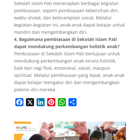
Sekolah Islam Pati menerapkan berbagai kegiatan
pembiasaan, seperti pembiasaan kebersihan diri,
waktu sholat, dan keterampilan sosial. Melalui
kegiatan-kegiatan ini, anak-anak dapat belajar untuk
mandiri dan mengembangkan diri.
4. Bagaimana pembiasaan di Sekolah Islam Pati
dapat mendukung perkembangan holistik anak?
Pembiasaan di Sekolah Islam Pati bertujuan untuk
mendukung perkembangan anak secara holistik,
baik dari segi fisik, emosional, sosial, maupun
spiritual. Melalui pembiasaan yang tepat, anak-anak
dapat belajar mengatur diri dan mengembangkan
potensi diri mereka.
F
X
L
P
W
S
a
i
i
h
h
c
n
n
a
a
e
k
t
t
r
b
e
e
s
e