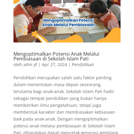
o
d
r
A
o
I
e
p
k
n
s
p
t
Mengoptimalkan Potensi Anak Melalui
Pembiasaan di Sekolah Islam Pati
oleh
adm yf
|
Apr 27, 2024
|
Pendidikan
Pendidikan merupakan salah satu faktor penting
dalam menentukan masa depan seseorang,
terutama bagi anak-anak. Sekolah Islam Pati hadir
sebagai tempat pendidikan yang bukan hanya
memberikan ilmu pengetahuan, tetapi juga
membentuk karakter dan membiasakan kebiasaan
baik pada anak-anak. Dengan mengoptimalkan
potensi anak melalui pembiasaan di Sekolah Islam
Pati, diharapkan dapat mencetak generasi gemilang