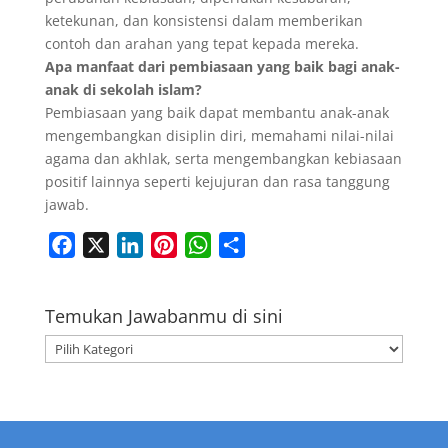
ketekunan, dan konsistensi dalam memberikan
contoh dan arahan yang tepat kepada mereka.
Apa manfaat dari pembiasaan yang baik bagi anak-
anak di sekolah islam?
Pembiasaan yang baik dapat membantu anak-anak
mengembangkan disiplin diri, memahami nilai-nilai
agama dan akhlak, serta mengembangkan kebiasaan
positif lainnya seperti kejujuran dan rasa tanggung
jawab.
F
X
L
P
W
S
a
i
i
h
h
c
n
n
a
a
Temukan Jawabanmu di sini
e
k
t
t
r
Temukan
b
e
e
s
e
Jawabanmu
o
d
r
A
di
o
I
e
p
sini
k
n
s
p