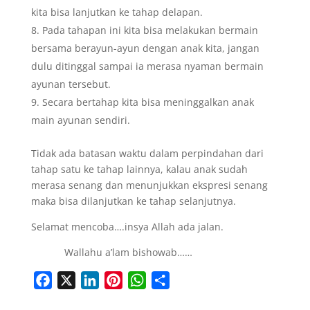
kita bisa lanjutkan ke tahap delapan.
Pada tahapan ini kita bisa melakukan bermain
bersama berayun-ayun dengan anak kita, jangan
dulu ditinggal sampai ia merasa nyaman bermain
ayunan tersebut.
Secara bertahap kita bisa meninggalkan anak
main ayunan sendiri.
Tidak ada batasan waktu dalam perpindahan dari
tahap satu ke tahap lainnya, kalau anak sudah
merasa senang dan menunjukkan ekspresi senang
maka bisa dilanjutkan ke tahap selanjutnya.
Selamat mencoba….insya Allah ada jalan.
Wallahu a’lam bishowab……
F
X
L
P
W
S
a
i
i
h
h