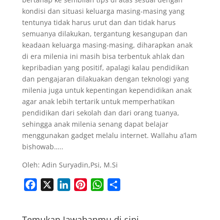
kondisi dan situasi keluarga masing-masing yang
tentunya tidak harus urut dan dan tidak harus
semuanya dilakukan, tergantung kesangupan dan
keadaan keluarga masing-masing, diharapkan anak
di era milenia ini masih bisa terbentuk ahlak dan
kepribadian yang positif, apalagi kalau pendidikan
dan pengajaran dilakuakan dengan teknologi yang
milenia juga untuk kepentingan kependidikan anak
agar anak lebih tertarik untuk memperhatikan
pendidikan dari sekolah dan dari orang tuanya,
sehingga anak milenia senang dapat belajar
menggunakan gadget melalu internet. Wallahu a’lam
bishowab…..
Oleh: Adin Suryadin,Psi, M.Si
F
X
L
P
W
S
a
i
i
h
h
c
n
n
a
a
Temukan Jawabanmu di sini