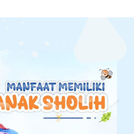
Home
Batita
Pl