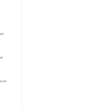
gah
at
suai