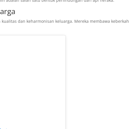
h adalah salah satu bentuk perlindungan dari api neraka.
uarga
n kualitas dan keharmonisan keluarga. Mereka membawa keberka