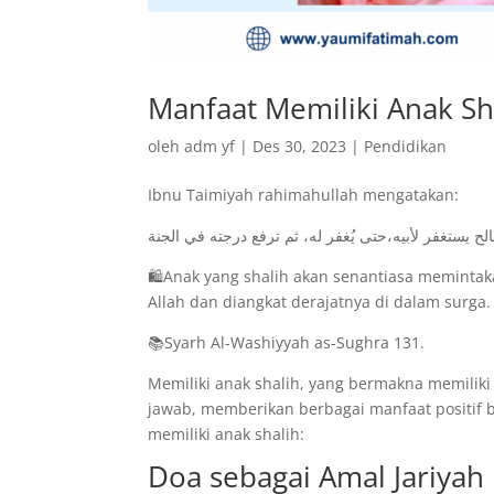
Manfaat Memiliki Anak Sh
oleh
adm yf
|
Des 30, 2023
|
Pendidikan
Ibnu Taimiyah rahimahullah mengatakan:
صالح يستغفر لأبيه،حتى يُغفر له، ثم ترفع درجته في الجنة
🛍️Anak yang shalih akan senantiasa memint
Allah dan diangkat derajatnya di dalam surga.
📚Syarh Al-Washiyyah as-Sughra 131.
Memiliki anak shalih, yang bermakna memiliki
jawab, memberikan berbagai manfaat positif b
memiliki anak shalih:
Doa sebagai Amal Jariyah