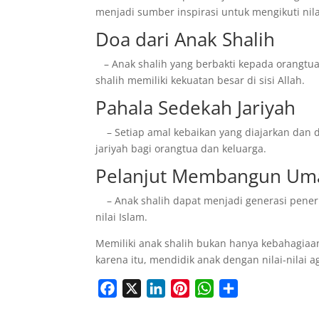
menjadi sumber inspirasi untuk mengikuti nilai
Doa dari Anak Shalih
– Anak shalih yang berbakti kepada orangtua
shalih memiliki kekuatan besar di sisi Allah.
Pahala Sedekah Jariyah
– Setiap amal kebaikan yang diajarkan dan d
jariyah bagi orangtua dan keluarga.
Pelanjut Membangun Um
– Anak shalih dapat menjadi generasi pen
nilai Islam.
Memiliki anak shalih bukan hanya kebahagiaan 
karena itu, mendidik anak dengan nilai-nilai 
F
X
L
P
W
S
a
i
i
h
h