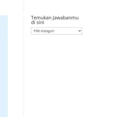
aygroup
TK
SD
SMP
Pendaftaran
Temukan Jawabanmu
di sini
Temukan
Jawabanmu
di
sini