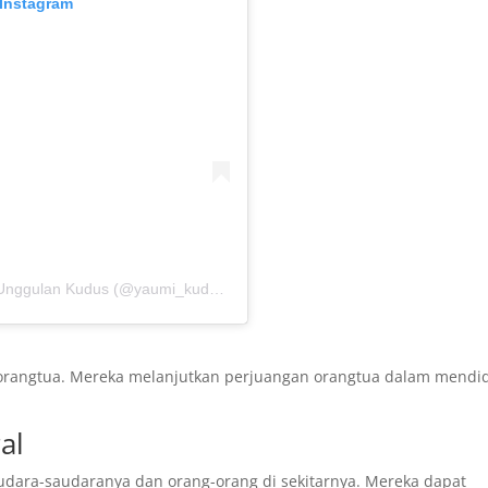
 Instagram
Sebuah kiriman dibagikan oleh Sekolah Islam Unggulan Kudus (@yaumi_kudus)
 orangtua. Mereka melanjutkan perjuangan orangtua dalam mendid
al
udara-saudaranya dan orang-orang di sekitarnya. Mereka dapat