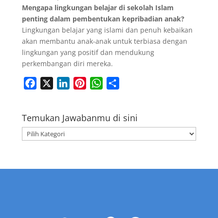
Mengapa lingkungan belajar di sekolah Islam
penting dalam pembentukan kepribadian anak?
Lingkungan belajar yang islami dan penuh kebaikan
akan membantu anak-anak untuk terbiasa dengan
lingkungan yang positif dan mendukung
perkembangan diri mereka.
F
X
L
P
W
S
a
i
i
h
h
c
n
n
a
a
Temukan Jawabanmu di sini
e
k
t
t
r
Temukan
b
e
e
s
e
Jawabanmu
o
d
r
A
di
o
I
e
p
sini
k
n
s
p
t