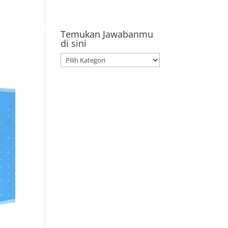
aygroup
TK
SD
SMP
Pendaftaran
Temukan Jawabanmu
di sini
Temukan
Jawabanmu
di
sini