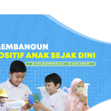
Home
Batita
Pl