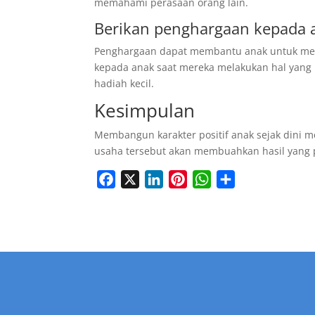
memahami perasaan orang lain.
Berikan penghargaan kepada a
Penghargaan dapat membantu anak untuk meras
kepada anak saat mereka melakukan hal yang 
hadiah kecil.
Kesimpulan
Membangun karakter positif anak sejak dini 
usaha tersebut akan membuahkan hasil yang p
F
X
L
P
W
S
a
i
i
h
h
c
n
n
a
a
e
k
t
t
r
b
e
e
s
e
o
d
r
A
o
I
e
p
k
n
s
p