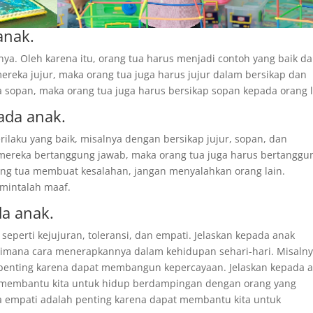
anak.
inya. Oleh karena itu, orang tua harus menjadi contoh yang baik d
k mereka jujur, maka orang tua juga harus jujur dalam bersikap dan
ka sopan, maka orang tua juga harus bersikap sopan kepada orang l
ada anak.
laku yang baik, misalnya dengan bersikap jujur, sopan, dan
k mereka bertanggung jawab, maka orang tua juga harus bertanggu
rang tua membuat kesalahan, jangan menyalahkan orang lain.
 mintalah maaf.
da anak.
, seperti kejujuran, toleransi, dan empati. Jelaskan kepada anak
gaimana cara menerapkannya dalam kehidupan sehari-hari. Misalny
 penting karena dapat membangun kepercayaan. Jelaskan kepada 
t membantu kita untuk hidup berdampingan dengan orang yang
wa empati adalah penting karena dapat membantu kita untuk