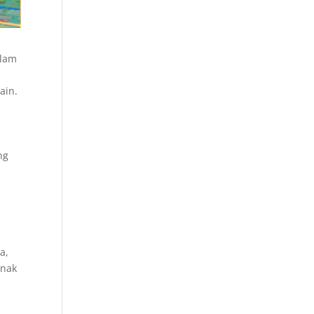
alam
ain.
ng
a,
anak